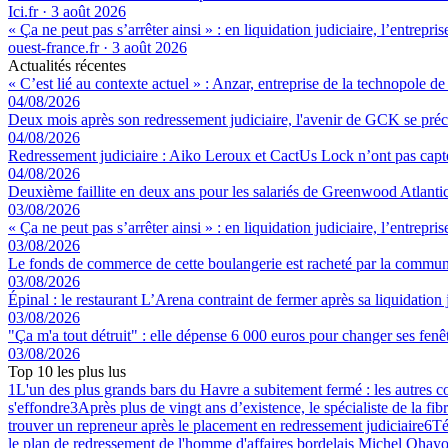
Ici.fr
·
3 août 2026
« Ça ne peut pas s’arrêter ainsi » : en liquidation judiciaire, l’entrep
ouest-france.fr
·
3 août 2026
Actualités récentes
« C’est lié au contexte actuel » : Anzar, entreprise de la technopole de
04/08/2026
Deux mois après son redressement judiciaire, l'avenir de GCK se préc
04/08/2026
Redressement judiciaire : Aiko Leroux et CactUs Lock n’ont pas capté
04/08/2026
Deuxième faillite en deux ans pour les salariés de Greenwood Atlantic,
03/08/2026
« Ça ne peut pas s’arrêter ainsi » : en liquidation judiciaire, l’entrep
03/08/2026
Le fonds de commerce de cette boulangerie est racheté par la commune
03/08/2026
Épinal : le restaurant L’Arena contraint de fermer après sa liquidation 
03/08/2026
"Ça m'a tout détruit" : elle dépense 6 000 euros pour changer ses fenêtre
03/08/2026
Top 10 les plus lus
1
L'un des plus grands bars du Havre a subitement fermé : les autres 
s'effondre
3
Après plus de vingt ans d’existence, le spécialiste de la fib
trouver un repreneur après le placement en redressement judiciaire
6
Té
le plan de redressement de l'homme d'affaires bordelais Michel Ohayo