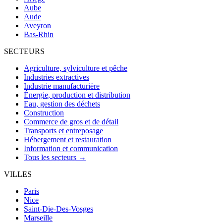
Aube
Aude
Aveyron
Bas-Rhin
SECTEURS
Agriculture, sylviculture et pêche
Industries extractives
Industrie manufacturière
Énergie, production et distribution
Eau, gestion des déchets
Construction
Commerce de gros et de détail
Transports et entreposage
Hébergement et restauration
Information et communication
Tous les secteurs →
VILLES
Paris
Nice
Saint-Die-Des-Vosges
Marseille