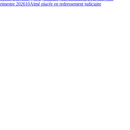
 trimestre 2026
10
Almé placée en redressement judiciaire