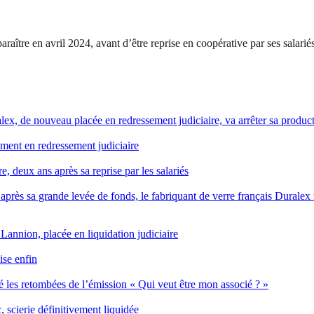
araître en avril 2024, avant d’être reprise en coopérative par ses salari
uralex, de nouveau placée en redressement judiciaire, va arrêter sa prod
ement en redressement judiciaire
 deux ans après sa reprise par les salariés
près sa grande levée de fonds, le fabriquant de verre français Duralex r
 Lannion, placée en liquidation judiciaire
ise enfin
 les retombées de l’émission « Qui veut être mon associé ? »
 scierie définitivement liquidée