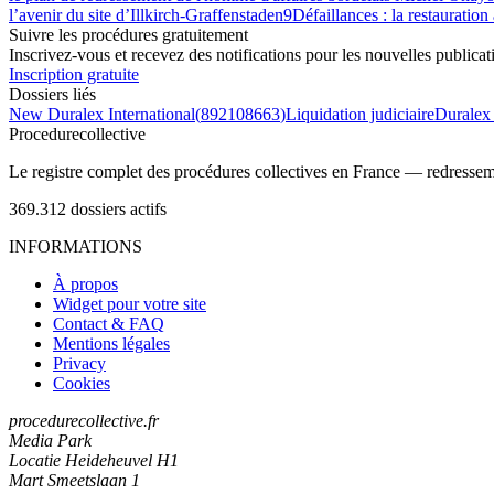
l’avenir du site d’Illkirch-Graffenstaden
9
Défaillances : la restauration
Suivre les procédures gratuitement
Inscrivez-vous et recevez des notifications pour les nouvelles publicat
Inscription gratuite
Dossiers liés
New Duralex International
(
892108663
)
Liquidation judiciaire
Duralex 
Procedure
collective
Le registre complet des procédures collectives en France — redressemen
369.312
dossiers actifs
INFORMATIONS
À propos
Widget pour votre site
Contact & FAQ
Mentions légales
Privacy
Cookies
procedurecollective.fr
Media Park
Locatie Heideheuvel H1
Mart Smeetslaan 1