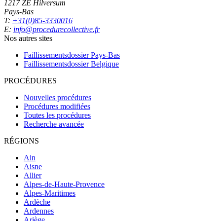
1217 ZE Hilversum
Pays-Bas
T:
+31(0)85-3330016
E:
info@procedurecollective.fr
Nos autres sites
Faillissementsdossier
Pays-Bas
Faillissementsdossier
Belgique
PROCÉDURES
Nouvelles procédures
Procédures modifiées
Toutes les procédures
Recherche avancée
RÉGIONS
Ain
Aisne
Allier
Alpes-de-Haute-Provence
Alpes-Maritimes
Ardèche
Ardennes
Ariège