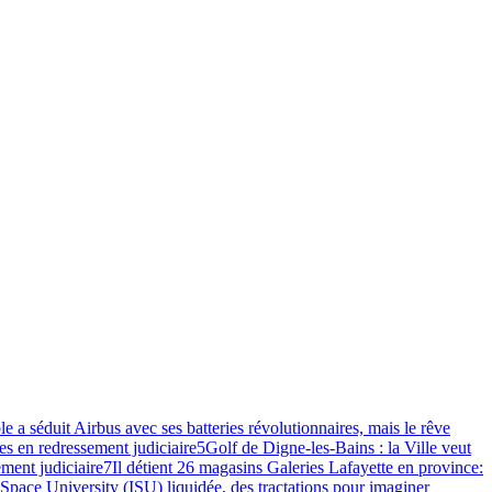
e a séduit Airbus avec ses batteries révolutionnaires, mais le rêve
s en redressement judiciaire
5
Golf de Digne-les-Bains : la Ville veut
ment judiciaire
7
Il détient 26 magasins Galeries Lafayette en province:
 Space University (ISU) liquidée, des tractations pour imaginer