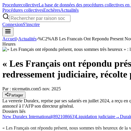
Procedure
collective
La base de données des procédures collectives en
Procédures collectives
Enchères
Actualités
Connexion
S'inscrire
Accueil
›
Actualités
›
%C2%AB Les Francais Ont Repondu Present Nous
Heures
« Les Français ont répondu prés
redressement judiciaire, récolte
Par :
nicematin.com
5 nov. 2025
Partager
La verrerie Duralex, reprise par ses salariés en juillet 2024, a reçu e
annoncé à l’AFP son directeur général.
Dossiers liés
New Duralex International
(
892108663
)
Liquidation judiciaire
→
Dural
« Les Français ont répondu présent, nous sommes très heureux de la vit