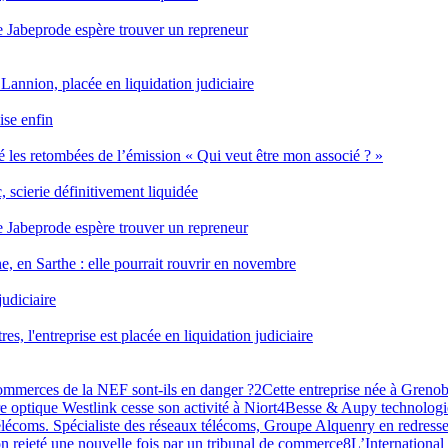
rise Jabeprode espère trouver un repreneur
 Lannion, placée en liquidation judiciaire
ise enfin
 les retombées de l’émission « Qui veut être mon associé ? »
 scierie définitivement liquidée
rise Jabeprode espère trouver un repreneur
, en Sarthe : elle pourrait rouvrir en novembre
judiciaire
s, l'entreprise est placée en liquidation judiciaire
commerces de la NEF sont-ils en danger ?
2
Cette entreprise née à Grenobl
re optique Westlink cesse son activité à Niort
4
Besse & Aupy technologie
lécoms. Spécialiste des réseaux télécoms, Groupe Alquenry en redresse
n rejeté une nouvelle fois par un tribunal de commerce
8
L’International