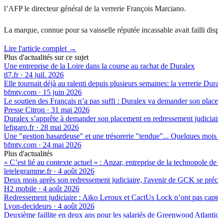
l’AFP le directeur général de la verrerie François Marciano.
La marque, connue pour sa vaisselle réputée incassable avait failli disp
Lire l'article complet →
Plus d'actualités sur ce sujet
Une entreprise de la Loire dans la course au rachat de Duralex
tl7.fr
·
24 juil. 2026
Elle tournait déjà au ralenti depuis plusieurs semaines: la verrerie D
bfmtv.com
·
15 juin 2026
Le soutien des Français n’a pas suffi : Duralex va demander son plac
Presse Citron
·
31 mai 2026
Duralex s’apprête à demander son placement en redressement judiciaire,
lefigaro.fr
·
28 mai 2026
Une "gestion hasardeuse" et une trésorerie "tendue"... Quelques mois a
bfmtv.com
·
24 mai 2026
Plus d'actualités
« C’est lié au contexte actuel » : Anzar, entreprise de la technopole de
letelegramme.fr
·
4 août 2026
Deux mois après son redressement judiciaire, l'avenir de GCK se préc
H2 mobile
·
4 août 2026
Redressement judiciaire : Aiko Leroux et CactUs Lock n’ont pas capté
Lyon-decideurs
·
4 août 2026
Deuxième faillite en deux ans pour les salariés de Greenwood Atlantic,