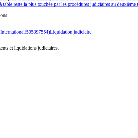
 à table reste la plus touchée par les procédures judiciaires au deuxième
ions
International
(
505397554
)
Liquidation judiciaire
ts et liquidations judiciaires.