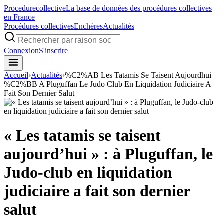
Procedure
collective
La base de données des procédures collectives
en France
Procédures collectives
Enchères
Actualités
Connexion
S'inscrire
Accueil
›
Actualités
›
%C2%AB Les Tatamis Se Taisent Aujourdhui
%C2%BB A Pluguffan Le Judo Club En Liquidation Judiciaire A
Fait Son Dernier Salut
« Les tatamis se taisent
aujourd’hui » : à Pluguffan, le
Judo-club en liquidation
judiciaire a fait son dernier
salut