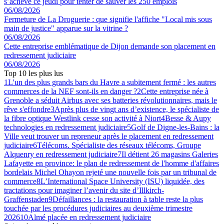
s’achève ce jeudi pour tenter de sauver les 250 emplois
06/08/2026
Fermeture de La Droguerie : que signifie l'affiche "Local mis sous
main de justice" apparue sur la vitrine ?
06/08/2026
Cette entreprise emblématique de Dijon demande son placement en
redressement judiciaire
06/08/2026
Top 10 les plus lus
1
L'un des plus grands bars du Havre a subitement fermé : les autres
commerces de la NEF sont-ils en danger ?
2
Cette entreprise née à
Grenoble a séduit Airbus avec ses batteries révolutionnaires, mais le
rêve s'effondre
3
Après plus de vingt ans d’existence, le spécialiste de
la fibre optique Westlink cesse son activité à Niort
4
Besse & Aupy
technologies en redressement judiciaire
5
Golf de Digne-les-Bains : la
Ville veut trouver un repreneur après le placement en redressement
judiciaire
6
Télécoms. Spécialiste des réseaux télécoms, Groupe
Alquenry en redressement judiciaire
7
Il détient 26 magasins Galeries
Lafayette en province: le plan de redressement de l'homme d'affaires
bordelais Michel Ohayon rejeté une nouvelle fois par un tribunal de
commerce
8
L’International Space University (ISU) liquidée, des
tractations pour imaginer l’avenir du site d’Illkirch-
Graffenstaden
9
Défaillances : la restauration à table reste la plus
touchée par les procédures judiciaires au deuxième trimestre
2026
10
Almé placée en redressement judiciaire