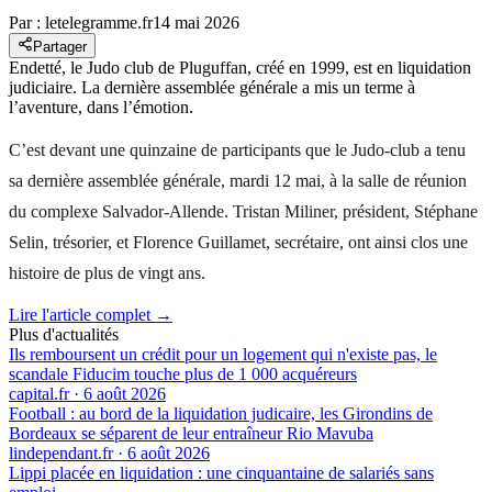
Par :
letelegramme.fr
14 mai 2026
Partager
Endetté, le Judo club de Pluguffan, créé en 1999, est en liquidation
judiciaire. La dernière assemblée générale a mis un terme à
l’aventure, dans l’émotion.
C’est devant une quinzaine de participants que le Judo-club a tenu
sa dernière assemblée générale, mardi 12 mai, à la salle de réunion
du complexe Salvador-Allende. Tristan Miliner, président, Stéphane
Selin, trésorier, et Florence Guillamet, secrétaire, ont ainsi clos une
histoire de plus de vingt ans.
Lire l'article complet →
Plus d'actualités
Ils remboursent un crédit pour un logement qui n'existe pas, le
scandale Fiducim touche plus de 1 000 acquéreurs
capital.fr
·
6 août 2026
Football : au bord de la liquidation judicaire, les Girondins de
Bordeaux se séparent de leur entraîneur Rio Mavuba
lindependant.fr
·
6 août 2026
Lippi placée en liquidation : une cinquantaine de salariés sans