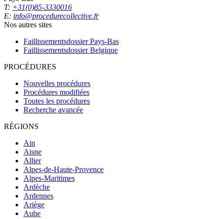
T:
+31(0)85-3330016
E:
info@procedurecollective.fr
Nos autres sites
Faillissementsdossier
Pays-Bas
Faillissementsdossier
Belgique
PROCÉDURES
Nouvelles procédures
Procédures modifiées
Toutes les procédures
Recherche avancée
RÉGIONS
Ain
Aisne
Allier
Alpes-de-Haute-Provence
Alpes-Maritimes
Ardèche
Ardennes
Ariège
Aube