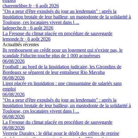
emploi
charentelibre.fr
·
6 août 2026
"On a peur d'être expulsés du jour au lendemain" : après la
liquidation brutale de leur bailleur, un mastodonte de la solidarité à
Toulouse, ces locataires vivent dans l ...
ladepeche.fr
·
6 août 2026
La Fresque du climat placée en procédure de sauvegarde
lemonde.fr
·
6 août 2026
Actualités récentes
Ils remboursent un crédit pour un logement qui n'existe pas, le
scandale Fiducim touche plus de 1 000 acquéreurs
06/08/2026
Football : au bord de la liquidation judicaire, les Girondins de
Bordeaux se séparent de leur entraîneur Rio Mavuba
06/08/2026
Lippi placée en liquidation : une cinquantaine de salariés sans
emploi
06/08/2026
"On a peur d'être expulsés du jour au lendemain" : après la
liquidation brutale de leur bailleur, un mastodonte de la solidarité à
Toulouse, ces locataires vivent dans l ...
06/08/2026
La Fresque du climat placée en procédure de sauvegarde
06/08/2026
Verrerie Duralex : le délai pour le dépôt des offres de reprise