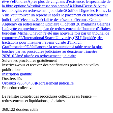
rêve s'effondre
3
Après plus de vingt ans d’existence, le spécialiste de
la fibre optique Westlink cesse son activité à Niort
4
Besse & Aupy
technologies en redressement judiciaire
5
Golf de Digne-les-Bains : la
Ville veut trouver un repreneur après le placement en redressement
judiciaire
6
Télécoms. Spécialiste des réseaux télécoms, Groupe
Alquenry en redressement judiciaire
7
Il détient 26 magasins Galeries
Lafayette en province: le plan de redressement de l'homme d'affaires
bordelais Michel Ohayon rejeté une nouvelle fois par un tribunal de
commerce
8
L’International Space University (ISU) liquidée, des
tractations pour imaginer l’avenir du site d’Illkirch-
Graffenstaden
9
Défaillances : la restauration à table reste la plus
touchée par les procédures judiciaires au deuxième trimestre
2026
10
Almé placée en redressement judiciaire
Suivre les procédures gratuitement
Inscrivez-vous et recevez des notifications pour les nouvelles
publications
Inscription gratuite
Dossiers liés
Urbalux
(
793840430
)
Redressement judiciaire
Procedure
collective
Le registre complet des procédures collectives en France —
redressements et liquidations judiciaires.
369.122
dossiers actifs