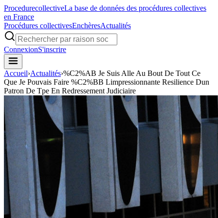
Procedure
collective
La base de données des procédures collectives
en France
Procédures collectives
Enchères
Actualités
Connexion
S'inscrire
Accueil
›
Actualités
›
%C2%AB Je Suis Alle Au Bout De Tout Ce
Que Je Pouvais Faire %C2%BB Limpressionnante Resilience Dun
Patron De Tpe En Redressement Judiciaire