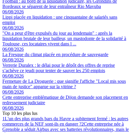
Football : au bord de la liquidation judicaire, les Girondins de
Bordeaux se séparent de leur entraîneur Rio Mavuba
06/08/2026
Lippi placée en liquidation : une cinquantaine de salariés sans
emploi
06/08/2026
"On a peur d'être expulsés du jour au lendemain" : après la
liquidation brutale de leur bailleur, un mastodonte de la solidarité à
Toulouse, ces locataires vivent dans l ...
06/08/2026
La Fresque du climat placée en procédure de sauvegarde
06/08/2026
Verrerie Duralex : le délai pour le dépôt des offres de reprise
s’achève ce jeudi pour tenter de sauver les 250 emplois
06/08/2026
Fermeture de La Droguerie : que signifie l'affiche "Local mis sous
main de justice" apparue sur la vitrine ?
06/08/2026
Cette entreprise emblématique de Dijon demande son placement en
redressement judiciaire
06/08/2026
Top 10 les plus lus
1
L'un des plus grands bars du Havre a subitement fermé : les autres
commerces de la NEF sont-ils en danger ?
2
Cette entreprise née à
Grenoble a séduit Airbus avec ses batteries révolutionnaires, mais le