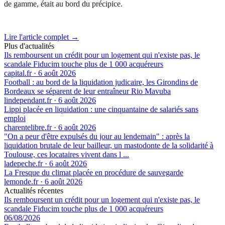
de gamme, était au bord du précipice.
Lire l'article complet →
Plus d'actualités
Ils remboursent un crédit pour un logement qui n'existe pas, le
scandale Fiducim touche plus de 1 000 acquéreurs
capital.fr
·
6 août 2026
Football : au bord de la liquidation judicaire, les Girondins de
Bordeaux se séparent de leur entraîneur Rio Mavuba
lindependant.fr
·
6 août 2026
Lippi placée en liquidation : une cinquantaine de salariés sans
emploi
charentelibre.fr
·
6 août 2026
"On a peur d'être expulsés du jour au lendemain" : après la
liquidation brutale de leur bailleur, un mastodonte de la solidarité à
Toulouse, ces locataires vivent dans l ...
ladepeche.fr
·
6 août 2026
La Fresque du climat placée en procédure de sauvegarde
lemonde.fr
·
6 août 2026
Actualités récentes
Ils remboursent un crédit pour un logement qui n'existe pas, le
scandale Fiducim touche plus de 1 000 acquéreurs
06/08/2026