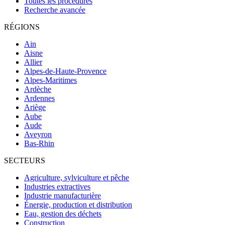
Toutes les procédures
Recherche avancée
RÉGIONS
Ain
Aisne
Allier
Alpes-de-Haute-Provence
Alpes-Maritimes
Ardèche
Ardennes
Ariège
Aube
Aude
Aveyron
Bas-Rhin
SECTEURS
Agriculture, sylviculture et pêche
Industries extractives
Industrie manufacturière
Énergie, production et distribution
Eau, gestion des déchets
Construction