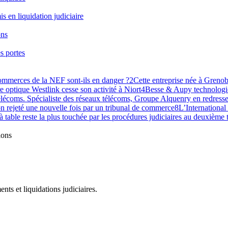
is en liquidation judiciaire
ons
s portes
commerces de la NEF sont-ils en danger ?
2
Cette entreprise née à Grenobl
re optique Westlink cesse son activité à Niort
4
Besse & Aupy technologie
lécoms. Spécialiste des réseaux télécoms, Groupe Alquenry en redresse
n rejeté une nouvelle fois par un tribunal de commerce
8
L’International
 à table reste la plus touchée par les procédures judiciaires au deuxième
ions
ts et liquidations judiciaires.