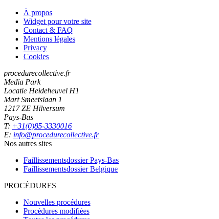
À propos
Widget pour votre site
Contact & FAQ
Mentions légales
Privacy
Cookies
procedurecollective.fr
Media Park
Locatie Heideheuvel H1
Mart Smeetslaan 1
1217 ZE Hilversum
Pays-Bas
T:
+31(0)85-3330016
E:
info@procedurecollective.fr
Nos autres sites
Faillissementsdossier
Pays-Bas
Faillissementsdossier
Belgique
PROCÉDURES
Nouvelles procédures
Procédures modifiées