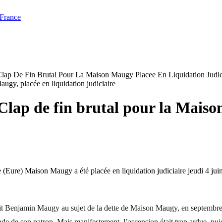
 France
 De Fin Brutal Pour La Maison Maugy Placee En Liquidation Judic
 Clap de fin brutal pour la Maiso
e (Eure) Maison Maugy a été placée en liquidation judiciaire jeudi 4 jui
uait Benjamin Maugy au sujet de la dette de Maison Maugy, en septembre 
ande de son patron. Mais manifestement, l’ascension était trop ardue, pu