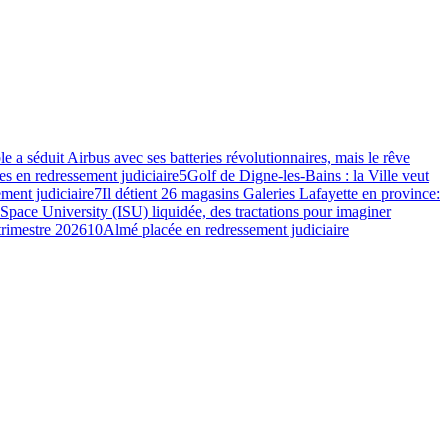
e a séduit Airbus avec ses batteries révolutionnaires, mais le rêve
s en redressement judiciaire
5
Golf de Digne-les-Bains : la Ville veut
ment judiciaire
7
Il détient 26 magasins Galeries Lafayette en province:
 Space University (ISU) liquidée, des tractations pour imaginer
 trimestre 2026
10
Almé placée en redressement judiciaire