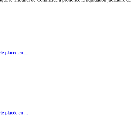
té placée en ...
té placée en ...