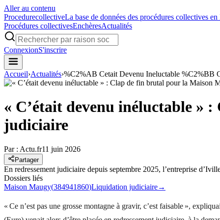
Aller au contenu
Procedure
collective
La base de données des procédures collectives en
Procédures collectives
Enchères
Actualités
Connexion
S'inscrire
Accueil
›
Actualités
›
%C2%AB Cetait Devenu Ineluctable %C2%BB Clap
« C’était devenu inéluctable » :
judiciaire
Par :
Actu.fr
11 juin 2026
Partager
En redressement judiciaire depuis septembre 2025, l’entreprise d’Ivill
Dossiers liés
Maison Maugy
(
384941860
)
Liquidation judiciaire
→
« Ce n’est pas une grosse montagne à gravir, c’est faisable », expliq
(Eure) venait alors d’être placée en redressement judiciaire, à la dem