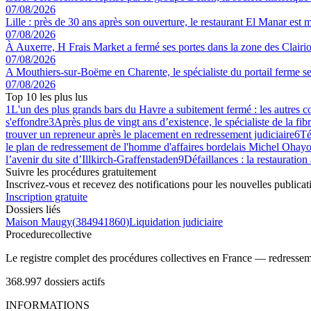
07/08/2026
Lille : près de 30 ans après son ouverture, le restaurant El Manar est m
07/08/2026
À Auxerre, H Frais Market a fermé ses portes dans la zone des Clairi
07/08/2026
A Mouthiers-sur-Boëme en Charente, le spécialiste du portail ferme se
07/08/2026
Top 10 les plus lus
1
L'un des plus grands bars du Havre a subitement fermé : les autres 
s'effondre
3
Après plus de vingt ans d’existence, le spécialiste de la fib
trouver un repreneur après le placement en redressement judiciaire
6
Té
le plan de redressement de l'homme d'affaires bordelais Michel Ohayo
l’avenir du site d’Illkirch-Graffenstaden
9
Défaillances : la restauration
Suivre les procédures gratuitement
Inscrivez-vous et recevez des notifications pour les nouvelles publicat
Inscription gratuite
Dossiers liés
Maison Maugy
(
384941860
)
Liquidation judiciaire
Procedure
collective
Le registre complet des procédures collectives en France — redressemen
368.997
dossiers actifs
INFORMATIONS