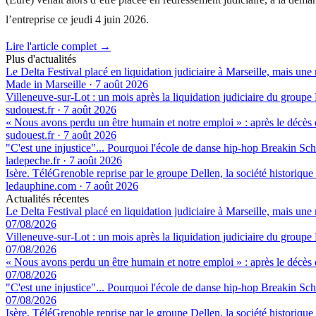
l’entreprise ce jeudi 4 juin 2026.
Lire l'article complet →
Plus d'actualités
Le Delta Festival placé en liquidation judiciaire à Marseille, mais une 
Made in Marseille
·
7 août 2026
Villeneuve-sur-Lot : un mois après la liquidation judiciaire du groupe 
sudouest.fr
·
7 août 2026
« Nous avons perdu un être humain et notre emploi » : après le décès de
sudouest.fr
·
7 août 2026
"C'est une injustice"... Pourquoi l'école de danse hip-hop Breakin Sch
ladepeche.fr
·
7 août 2026
Isère. TéléGrenoble reprise par le groupe Dellen, la société historique
ledauphine.com
·
7 août 2026
Actualités récentes
Le Delta Festival placé en liquidation judiciaire à Marseille, mais une 
07/08/2026
Villeneuve-sur-Lot : un mois après la liquidation judiciaire du groupe 
07/08/2026
« Nous avons perdu un être humain et notre emploi » : après le décès de
07/08/2026
"C'est une injustice"... Pourquoi l'école de danse hip-hop Breakin Sch
07/08/2026
Isère. TéléGrenoble reprise par le groupe Dellen, la société historique