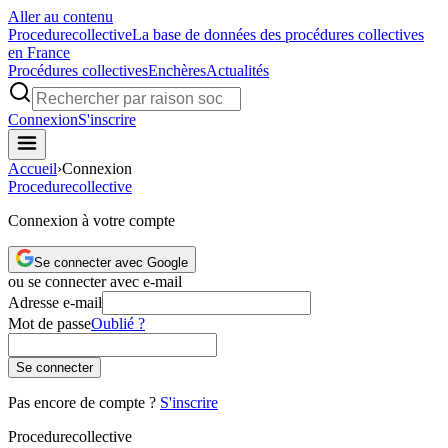
Aller au contenu
Procedure
collective
La base de données des procédures collectives
en France
Procédures collectives
Enchères
Actualités
Connexion
S'inscrire
Accueil
›
Connexion
Procedure
collective
Connexion à votre compte
Se connecter avec Google
ou se connecter avec e-mail
Adresse e-mail
Mot de passe
Oublié ?
Se connecter
Pas encore de compte ?
S'inscrire
Procedure
collective