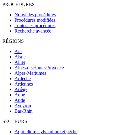
PROCÉDURES
Nouvelles procédures
Procédures modifiées
Toutes les procédures
Recherche avancée
RÉGIONS
Ain
Aisne
Allier
Alpes-de-Haute-Provence
Alpes-Maritimes
Ardèche
Ardennes
Ariège
Aube
Aude
Aveyron
Bas-Rhin
SECTEURS
Agriculture, sylviculture et pêche