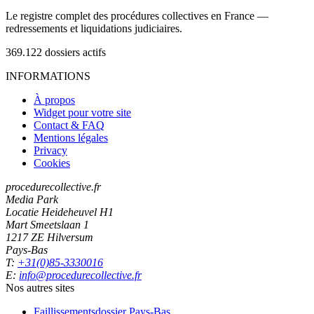
Le registre complet des procédures collectives en France —
redressements et liquidations judiciaires.
369.122
dossiers actifs
INFORMATIONS
À propos
Widget pour votre site
Contact & FAQ
Mentions légales
Privacy
Cookies
procedurecollective.fr
Media Park
Locatie Heideheuvel H1
Mart Smeetslaan 1
1217 ZE Hilversum
Pays-Bas
T:
+31(0)85-3330016
E:
info@procedurecollective.fr
Nos autres sites
Faillissementsdossier
Pays-Bas