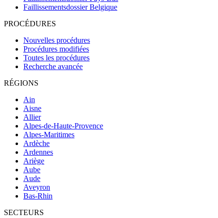
Faillissementsdossier
Belgique
PROCÉDURES
Nouvelles procédures
Procédures modifiées
Toutes les procédures
Recherche avancée
RÉGIONS
Ain
Aisne
Allier
Alpes-de-Haute-Provence
Alpes-Maritimes
Ardèche
Ardennes
Ariège
Aube
Aude
Aveyron
Bas-Rhin
SECTEURS