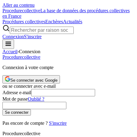
Aller au contenu
Procedure
collective
La base de données des procédures collectives
en France
Procédures collectives
Enchères
Actualités
Connexion
S'inscrire
Accueil
›
Connexion
Procedure
collective
Connexion à votre compte
Se connecter avec Google
ou se connecter avec e-mail
Adresse e-mail
Mot de passe
Oublié ?
Se connecter
Pas encore de compte ?
S'inscrire
Procedure
collective