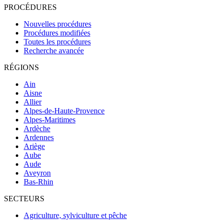
PROCÉDURES
Nouvelles procédures
Procédures modifiées
Toutes les procédures
Recherche avancée
RÉGIONS
Ain
Aisne
Allier
Alpes-de-Haute-Provence
Alpes-Maritimes
Ardèche
Ardennes
Ariège
Aube
Aude
Aveyron
Bas-Rhin
SECTEURS
Agriculture, sylviculture et pêche