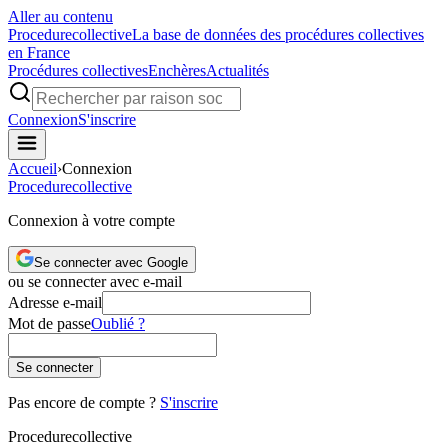
Aller au contenu
Procedure
collective
La base de données des procédures collectives
en France
Procédures collectives
Enchères
Actualités
Connexion
S'inscrire
Accueil
›
Connexion
Procedure
collective
Connexion à votre compte
Se connecter avec Google
ou se connecter avec e-mail
Adresse e-mail
Mot de passe
Oublié ?
Se connecter
Pas encore de compte ?
S'inscrire
Procedure
collective