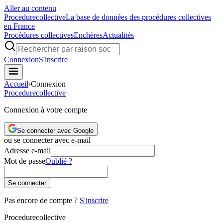
Aller au contenu
Procedure
collective
La base de données des procédures collectives
en France
Procédures collectives
Enchères
Actualités
Connexion
S'inscrire
Accueil
›
Connexion
Procedure
collective
Connexion à votre compte
Se connecter avec Google
ou se connecter avec e-mail
Adresse e-mail
Mot de passe
Oublié ?
Se connecter
Pas encore de compte ?
S'inscrire
Procedure
collective