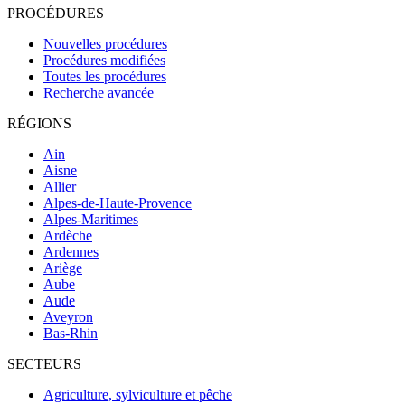
PROCÉDURES
Nouvelles procédures
Procédures modifiées
Toutes les procédures
Recherche avancée
RÉGIONS
Ain
Aisne
Allier
Alpes-de-Haute-Provence
Alpes-Maritimes
Ardèche
Ardennes
Ariège
Aube
Aude
Aveyron
Bas-Rhin
SECTEURS
Agriculture, sylviculture et pêche