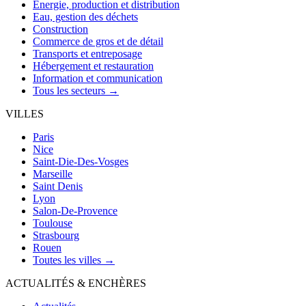
Énergie, production et distribution
Eau, gestion des déchets
Construction
Commerce de gros et de détail
Transports et entreposage
Hébergement et restauration
Information et communication
Tous les secteurs →
VILLES
Paris
Nice
Saint-Die-Des-Vosges
Marseille
Saint Denis
Lyon
Salon-De-Provence
Toulouse
Strasbourg
Rouen
Toutes les villes →
ACTUALITÉS & ENCHÈRES