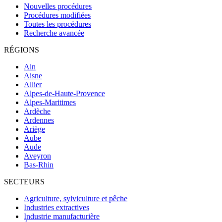
Nouvelles procédures
Procédures modifiées
Toutes les procédures
Recherche avancée
RÉGIONS
Ain
Aisne
Allier
Alpes-de-Haute-Provence
Alpes-Maritimes
Ardèche
Ardennes
Ariège
Aube
Aude
Aveyron
Bas-Rhin
SECTEURS
Agriculture, sylviculture et pêche
Industries extractives
Industrie manufacturière