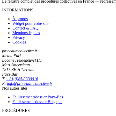
Le registre complet des procédures collectives en France — redressemen
INFORMATIONS
À propos
Widget pour votre site
Contact & FAQ
Mentions légales
Privacy
Cookies
procedurecollective.fr
Media Park
Locatie Heideheuvel H1
Mart Smeetslaan 1
1217 ZE Hilversum
Pays-Bas
T:
+31(0)85-3330016
E:
info@procedurecollective.fr
Nos autres sites
Faillissementsdossier
Pays-Bas
Faillissementsdossier
Belgique
PROCÉDURES