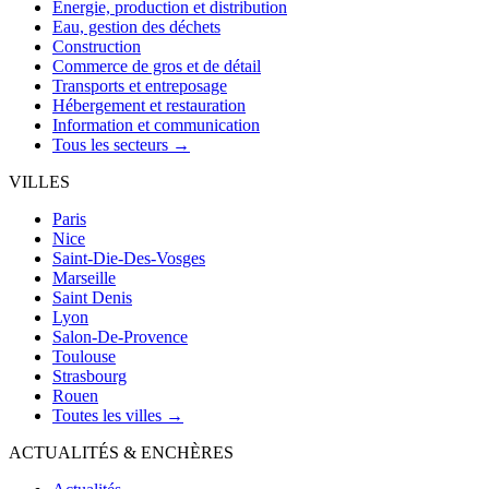
Énergie, production et distribution
Eau, gestion des déchets
Construction
Commerce de gros et de détail
Transports et entreposage
Hébergement et restauration
Information et communication
Tous les secteurs →
VILLES
Paris
Nice
Saint-Die-Des-Vosges
Marseille
Saint Denis
Lyon
Salon-De-Provence
Toulouse
Strasbourg
Rouen
Toutes les villes →
ACTUALITÉS & ENCHÈRES