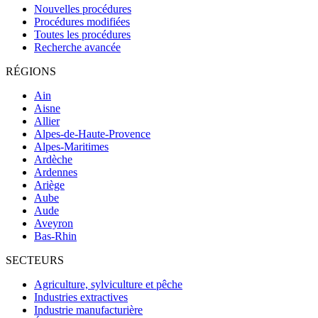
Nouvelles procédures
Procédures modifiées
Toutes les procédures
Recherche avancée
RÉGIONS
Ain
Aisne
Allier
Alpes-de-Haute-Provence
Alpes-Maritimes
Ardèche
Ardennes
Ariège
Aube
Aude
Aveyron
Bas-Rhin
SECTEURS
Agriculture, sylviculture et pêche
Industries extractives
Industrie manufacturière