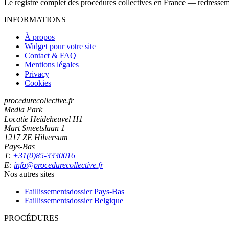
Le registre complet des procédures collectives en France — redressemen
INFORMATIONS
À propos
Widget pour votre site
Contact & FAQ
Mentions légales
Privacy
Cookies
procedurecollective.fr
Media Park
Locatie Heideheuvel H1
Mart Smeetslaan 1
1217 ZE Hilversum
Pays-Bas
T:
+31(0)85-3330016
E:
info@procedurecollective.fr
Nos autres sites
Faillissementsdossier
Pays-Bas
Faillissementsdossier
Belgique
PROCÉDURES