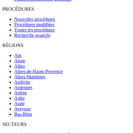
PROCÉDURES
Nouvelles procédures
Procédures modifiées
Toutes les procédures
Recherche avancée
RÉGIONS
Ain
Aisne
Allier
Alpes-de-Haute-Provence
Alpes-Maritimes
Ardèche
Ardennes
Ariège
Aube
Aude
Aveyron
Bas-Rhin
SECTEURS