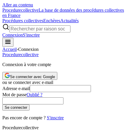
Aller au contenu
Procedure
collective
La base de données des procédures collectives
en France
Procédures collectives
Enchères
Actualités
Connexion
S'inscrire
Accueil
›
Connexion
Procedure
collective
Connexion à votre compte
Se connecter avec Google
ou se connecter avec e-mail
Adresse e-mail
Mot de passe
Oublié ?
Se connecter
Pas encore de compte ?
S'inscrire
Procedure
collective