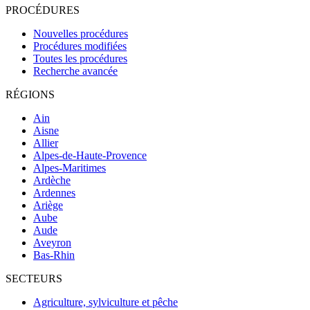
PROCÉDURES
Nouvelles procédures
Procédures modifiées
Toutes les procédures
Recherche avancée
RÉGIONS
Ain
Aisne
Allier
Alpes-de-Haute-Provence
Alpes-Maritimes
Ardèche
Ardennes
Ariège
Aube
Aude
Aveyron
Bas-Rhin
SECTEURS
Agriculture, sylviculture et pêche