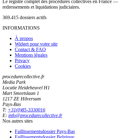
Le registre complet des procédures collectives en France —
redressements et liquidations judiciaires.
369.415
dossiers actifs
INFORMATIONS
À propos
Widget pour votre site
Contact & FAQ
Mentions légales
Privacy
Cookies
procedurecollective.fr
Media Park
Locatie Heideheuvel H1
Mart Smeetslaan 1
1217 ZE Hilversum
Pays-Bas
T:
+31(0)85-3330016
E:
info@procedurecollective.fr
Nos autres sites
Faillissementsdossier
Pays-Bas
Faillissementsdossier
Belgique