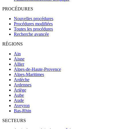
PROCÉDURES
Nouvelles procédures
Procédures modifiées
Toutes les procédures
Recherche avancée
RÉGIONS
Ain
Aisne
Allier
Alpes-de-Haute-Provence
Alpes-Maritimes
Ardèche
Ardennes
Ariège
Aube
Aude
Aveyron
Bas-Rhin
SECTEURS