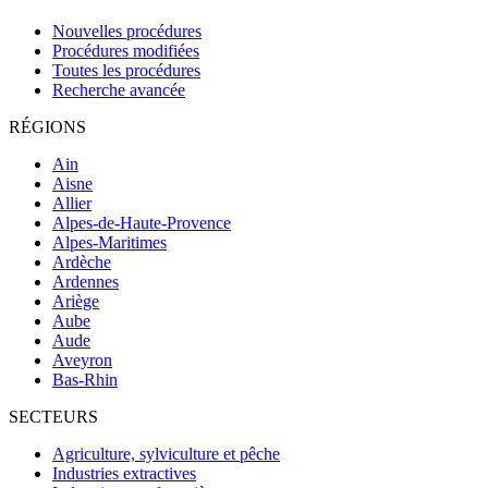
Nouvelles procédures
Procédures modifiées
Toutes les procédures
Recherche avancée
RÉGIONS
Ain
Aisne
Allier
Alpes-de-Haute-Provence
Alpes-Maritimes
Ardèche
Ardennes
Ariège
Aube
Aude
Aveyron
Bas-Rhin
SECTEURS
Agriculture, sylviculture et pêche
Industries extractives