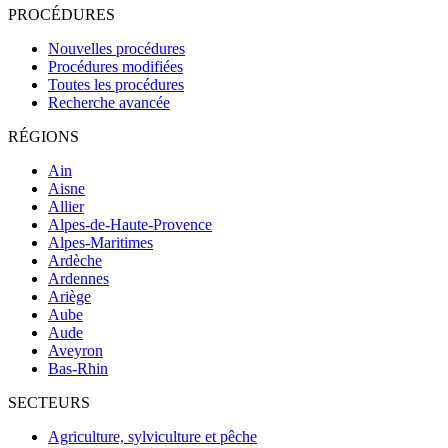
PROCÉDURES
Nouvelles procédures
Procédures modifiées
Toutes les procédures
Recherche avancée
RÉGIONS
Ain
Aisne
Allier
Alpes-de-Haute-Provence
Alpes-Maritimes
Ardèche
Ardennes
Ariège
Aube
Aude
Aveyron
Bas-Rhin
SECTEURS
Agriculture, sylviculture et pêche