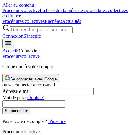
Aller au contenu
Procedure
collective
La base de données des procédures collectives
en France
Procédures collectives
Enchères
Actualités
Connexion
S'inscrire
Accueil
›
Connexion
Procedure
collective
Connexion à votre compte
Se connecter avec Google
ou se connecter avec e-mail
Adresse e-mail
Mot de passe
Oublié ?
Se connecter
Pas encore de compte ?
S'inscrire
Procedure
collective