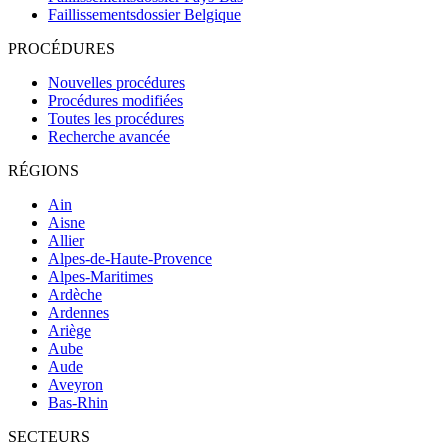
Faillissementsdossier
Belgique
PROCÉDURES
Nouvelles procédures
Procédures modifiées
Toutes les procédures
Recherche avancée
RÉGIONS
Ain
Aisne
Allier
Alpes-de-Haute-Provence
Alpes-Maritimes
Ardèche
Ardennes
Ariège
Aube
Aude
Aveyron
Bas-Rhin
SECTEURS