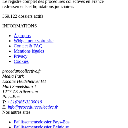
Le registre complet des procédures collectives en France —
redressements et liquidations judiciaires.
369.122
dossiers actifs
INFORMATIONS
À propos
Widget pour votre site
Contact & FAQ
Mentions légales
Privacy
Cookies
procedurecollective.fr
Media Park
Locatie Heideheuvel H1
Mart Smeetslaan 1
1217 ZE Hilversum
Pays-Bas
T:
+31(0)85-3330016
E:
info@procedurecollective.fr
Nos autres sites
Faillissementsdossier
Pays-Bas
Faillissementsdossier
Belgique