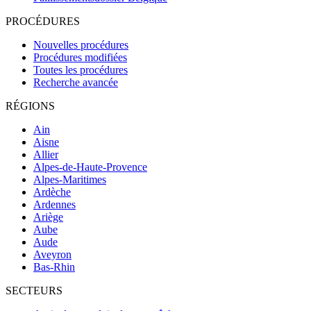
PROCÉDURES
Nouvelles procédures
Procédures modifiées
Toutes les procédures
Recherche avancée
RÉGIONS
Ain
Aisne
Allier
Alpes-de-Haute-Provence
Alpes-Maritimes
Ardèche
Ardennes
Ariège
Aube
Aude
Aveyron
Bas-Rhin
SECTEURS