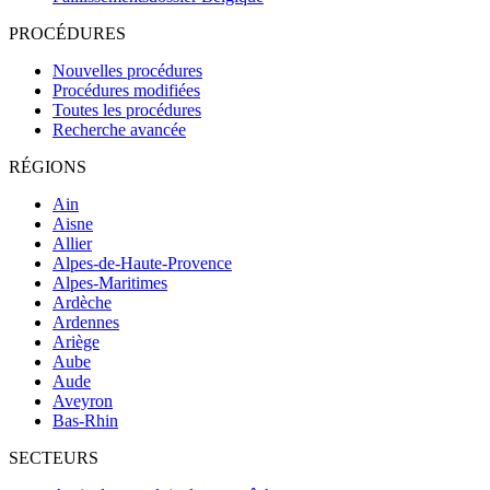
PROCÉDURES
Nouvelles procédures
Procédures modifiées
Toutes les procédures
Recherche avancée
RÉGIONS
Ain
Aisne
Allier
Alpes-de-Haute-Provence
Alpes-Maritimes
Ardèche
Ardennes
Ariège
Aube
Aude
Aveyron
Bas-Rhin
SECTEURS