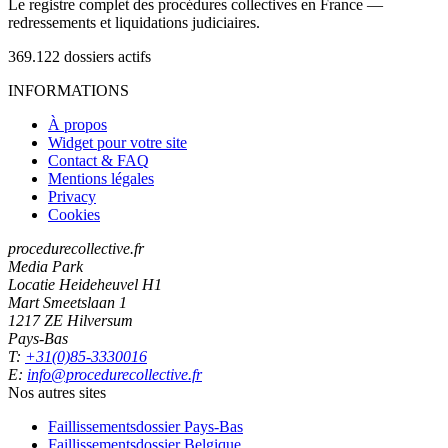
Le registre complet des procédures collectives en France —
redressements et liquidations judiciaires.
369.122
dossiers actifs
INFORMATIONS
À propos
Widget pour votre site
Contact & FAQ
Mentions légales
Privacy
Cookies
procedurecollective.fr
Media Park
Locatie Heideheuvel H1
Mart Smeetslaan 1
1217 ZE Hilversum
Pays-Bas
T:
+31(0)85-3330016
E:
info@procedurecollective.fr
Nos autres sites
Faillissementsdossier
Pays-Bas
Faillissementsdossier
Belgique