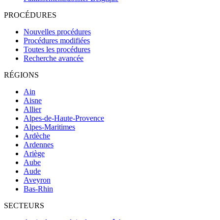
PROCÉDURES
Nouvelles procédures
Procédures modifiées
Toutes les procédures
Recherche avancée
RÉGIONS
Ain
Aisne
Allier
Alpes-de-Haute-Provence
Alpes-Maritimes
Ardèche
Ardennes
Ariège
Aube
Aude
Aveyron
Bas-Rhin
SECTEURS