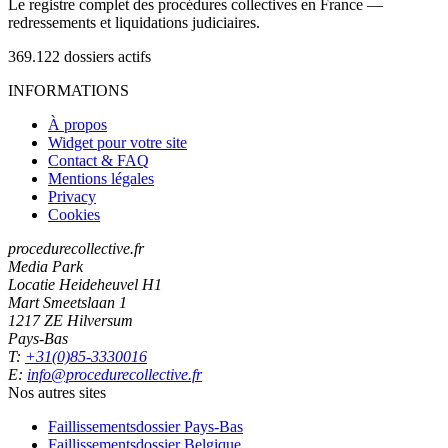
Le registre complet des procédures collectives en France —
redressements et liquidations judiciaires.
369.122
dossiers actifs
INFORMATIONS
À propos
Widget pour votre site
Contact & FAQ
Mentions légales
Privacy
Cookies
procedurecollective.fr
Media Park
Locatie Heideheuvel H1
Mart Smeetslaan 1
1217 ZE Hilversum
Pays-Bas
T:
+31(0)85-3330016
E:
info@procedurecollective.fr
Nos autres sites
Faillissementsdossier
Pays-Bas
Faillissementsdossier
Belgique