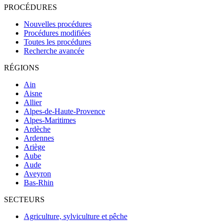
PROCÉDURES
Nouvelles procédures
Procédures modifiées
Toutes les procédures
Recherche avancée
RÉGIONS
Ain
Aisne
Allier
Alpes-de-Haute-Provence
Alpes-Maritimes
Ardèche
Ardennes
Ariège
Aube
Aude
Aveyron
Bas-Rhin
SECTEURS
Agriculture, sylviculture et pêche