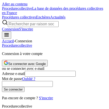
Aller au contenu
Procedure
collective
La base de données des procédures collectives
en France
Procédures collectives
Enchères
Actualités
Connexion
S'inscrire
Accueil
›
Connexion
Procedure
collective
Connexion à votre compte
Se connecter avec Google
ou se connecter avec e-mail
Adresse e-mail
Mot de passe
Oublié ?
Se connecter
Pas encore de compte ?
S'inscrire
Procedure
collective