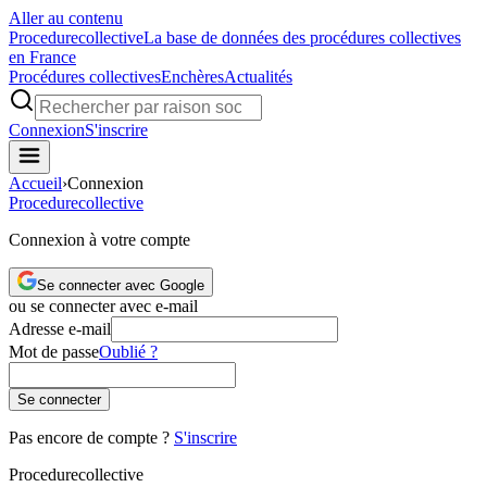
Aller au contenu
Procedure
collective
La base de données des procédures collectives
en France
Procédures collectives
Enchères
Actualités
Connexion
S'inscrire
Accueil
›
Connexion
Procedure
collective
Connexion à votre compte
Se connecter avec Google
ou se connecter avec e-mail
Adresse e-mail
Mot de passe
Oublié ?
Se connecter
Pas encore de compte ?
S'inscrire
Procedure
collective