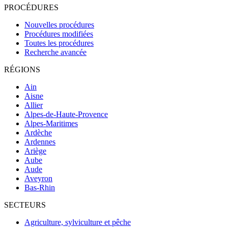
PROCÉDURES
Nouvelles procédures
Procédures modifiées
Toutes les procédures
Recherche avancée
RÉGIONS
Ain
Aisne
Allier
Alpes-de-Haute-Provence
Alpes-Maritimes
Ardèche
Ardennes
Ariège
Aube
Aude
Aveyron
Bas-Rhin
SECTEURS
Agriculture, sylviculture et pêche