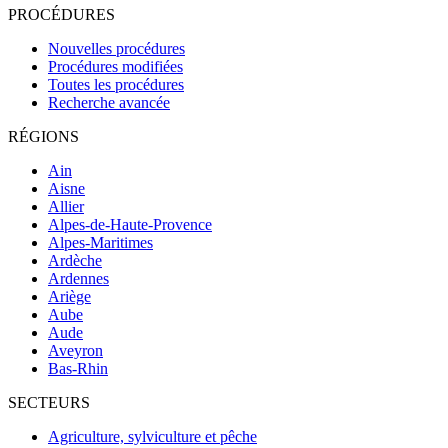
PROCÉDURES
Nouvelles procédures
Procédures modifiées
Toutes les procédures
Recherche avancée
RÉGIONS
Ain
Aisne
Allier
Alpes-de-Haute-Provence
Alpes-Maritimes
Ardèche
Ardennes
Ariège
Aube
Aude
Aveyron
Bas-Rhin
SECTEURS
Agriculture, sylviculture et pêche