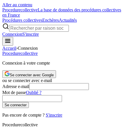
Aller au contenu
Procedure
collective
La base de données des procédures collectives
en France
Procédures collectives
Enchères
Actualités
Connexion
S'inscrire
Accueil
›
Connexion
Procedure
collective
Connexion à votre compte
Se connecter avec Google
ou se connecter avec e-mail
Adresse e-mail
Mot de passe
Oublié ?
Se connecter
Pas encore de compte ?
S'inscrire
Procedure
collective