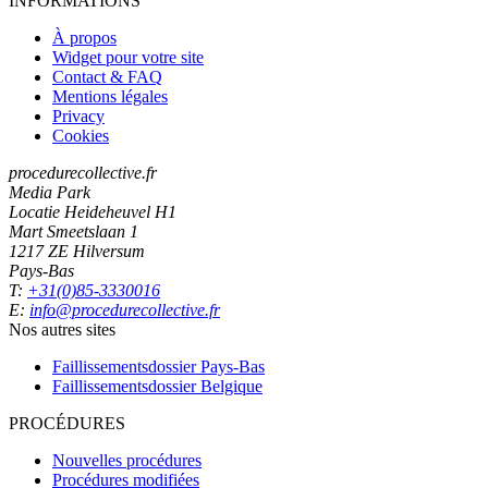
INFORMATIONS
À propos
Widget pour votre site
Contact & FAQ
Mentions légales
Privacy
Cookies
procedurecollective.fr
Media Park
Locatie Heideheuvel H1
Mart Smeetslaan 1
1217 ZE Hilversum
Pays-Bas
T:
+31(0)85-3330016
E:
info@procedurecollective.fr
Nos autres sites
Faillissementsdossier
Pays-Bas
Faillissementsdossier
Belgique
PROCÉDURES
Nouvelles procédures
Procédures modifiées