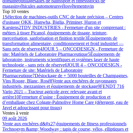
domaine
outillage
salles de bains
sport et fitness
stocks de
magasin
véhicules automoteurs
vélos
vêtements
vin
Top 10 ventes
1
Sélection de machines-outils CNC de haute précision – Centres
d'usinage OKK, Hanwha, Biglia, Priminer, Huron et
Karstens
2
TDV INDUSTRIES - Fermeture d'un site comprenant :
métiers à tisser Picanol, équipements de tissage, teinture,
mercerisation, sanforisation et finition textile
3
Équipements de
transformation alimentaire, conditionnement et froid industriel —
Sans prix de réserve
4
JOUR 5 – ONCODESIGN - Fermeture de
site: Matériels de Laboratoire Pharmaceutique
5
Équipements de
laboratoire, instruments scientifiques et systèmes laser de haute
technologie - sans prix de réserve
6
JOUR 4 – ONCODESIGN -
Fermeture de site: Matériels de Laboratoire
Pharmaceutique
7
Déstockage de + 5000 bouteilles de Champagnes,
Vins Rouge, Blanc, Rosé
8
Vente aux enchères de rayonnages
industriels, mezzanines et équipements de stockage
9
FENDT 716
Vario 2021 – Tracteur agricole avec relevage avant et
arrière
10
Fermeture d’usine : Équipement de production et
d’emballage chez Colgate-Palmolive Home Care (détergent, eau de
Javel et adoucissant pour tissus)
Ventes à venir
09 août 2026
Vente aux enchères d&#x27;équipements de fitness professionnels
Technogym &amp; Woodway : tapis de course, vélos, elliptiques et