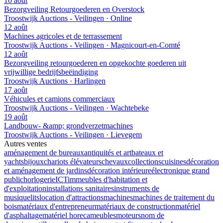
10 août
Bezorgveiling Retourgoederen en Overstock
Troostwijk Auctions - Veilingen · Online
12 août
Machines agricoles et de terrassement
Troostwijk Auctions - Veilingen · Magnicourt-en-Comté
12 août
Bezorgveiling retourgoederen en opgekochte goederen uit
vrijwillige bedrijfsbeëindiging
Troostwijk Auctions · Harlingen
17 août
Véhicules et camions commerciaux
Troostwijk Auctions - Veilingen · Wachtebeke
19 août
Landbouw- &amp; grondverzetmachines
Troostwijk Auctions - Veilingen · Lievegem
Autres ventes
aménagement de bureaux
antiquités et art
bateaux et
yachts
bijoux
chariots élévateurs
chevaux
collections
cuisines
décoration
et aménagement de jardins
décoration intérieure
électronique grand
public
horlogerie
ICT
immeubles d'habitation et
d'exploitation
installations sanitaires
instruments de
musique
lits
location d'attractions
machines
machines de traitement du
bois
matériaux d'entrepreneur
matériaux de construction
matériel
d'asphaltage
matériel horeca
meubles
moteurs
nom de