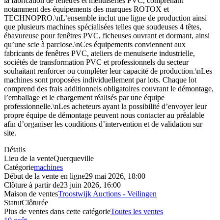
la fabrication de fenêtres et menuiseries PVC, comprenant
notamment des équipements des marques ROTOX et
TECHNOPRO.\nL’ensemble inclut une ligne de production ainsi
que plusieurs machines spécialisées telles que soudeuses 4 têtes,
ébavureuse pour fenêtres PVC, ficheuses ouvrant et dormant, ainsi
qu’une scie à parclose.\nCes équipements conviennent aux
fabricants de fenêtres PVC, ateliers de menuiserie industrielle,
sociétés de transformation PVC et professionnels du secteur
souhaitant renforcer ou compléter leur capacité de production.\nLes
machines sont proposées individuellement par lots. Chaque lot
comprend des frais additionnels obligatoires couvrant le démontage,
l’emballage et le chargement réalisés par une équipe
professionnelle.\nLes acheteurs ayant la possibilité d’envoyer leur
propre équipe de démontage peuvent nous contacter au préalable
afin d’organiser les conditions d’intervention et de validation sur
site.
Détails
Lieu de la vente
Querqueville
Catégorie
machines
Début de la vente en ligne
29 mai 2026, 18:00
Clôture à partir de
23 juin 2026, 16:00
Maison de ventes
Troostwijk Auctions - Veilingen
Statut
Clôturée
Plus de ventes dans cette catégorie
Toutes les ventes