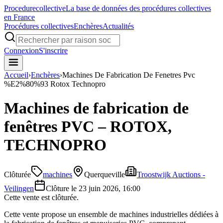
Procedure
collective
La base de données des procédures collectives
en France
Procédures collectives
Enchères
Actualités
Connexion
S'inscrire
Accueil
›
Enchères
›
Machines De Fabrication De Fenetres Pvc
%E2%80%93 Rotox Technopro
Machines de fabrication de
fenêtres PVC – ROTOX,
TECHNOPRO
Clôturée
machines
Querqueville
Troostwijk Auctions -
Veilingen
Clôture le
23 juin 2026, 16:00
Cette vente est clôturée.
Cette vente propose un ensemble de machines industrielles dédiées à