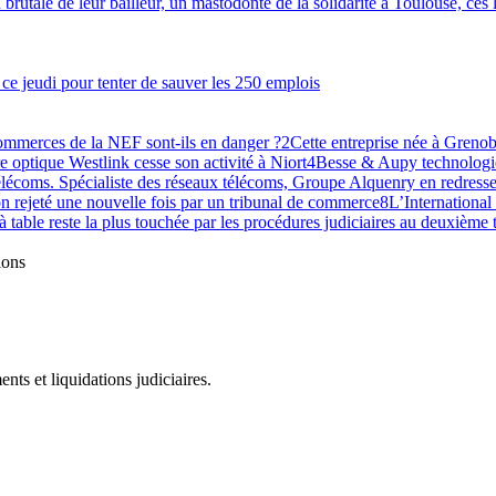
brutale de leur bailleur, un mastodonte de la solidarité à Toulouse, ces lo
e ce jeudi pour tenter de sauver les 250 emplois
commerces de la NEF sont-ils en danger ?
2
Cette entreprise née à Grenobl
re optique Westlink cesse son activité à Niort
4
Besse & Aupy technologie
lécoms. Spécialiste des réseaux télécoms, Groupe Alquenry en redresse
n rejeté une nouvelle fois par un tribunal de commerce
8
L’International
 à table reste la plus touchée par les procédures judiciaires au deuxième
ions
ts et liquidations judiciaires.