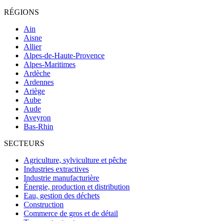
RÉGIONS
Ain
Aisne
Allier
Alpes-de-Haute-Provence
Alpes-Maritimes
Ardèche
Ardennes
Ariège
Aube
Aude
Aveyron
Bas-Rhin
SECTEURS
Agriculture, sylviculture et pêche
Industries extractives
Industrie manufacturière
Énergie, production et distribution
Eau, gestion des déchets
Construction
Commerce de gros et de détail