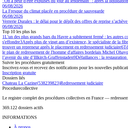
"On a peur d'être expulsés du jour au lendemain" : après la liquidation 
06/08/2026
La Fresque du climat placée en procédure de sauvegarde
06/08/2026
Verrerie Duralex : le délai pour le dépôt des offres de reprise s’achèv
06/08/2026
Top 10 les plus lus
1
L'un des plus grands bars du Havre a subitement fermé : les autres 
s'effondre
3
Après plus de vingt ans d’existence, le spécialiste de la fib
trouver un repreneur après le placement en redressement judiciaire
6
Té
le plan de redressement de l'homme d'affaires bordelais Michel Ohayo
l’avenir du site d’Illkirch-Graffenstaden
9
Défaillances : la restauration
Suivre les procédures gratuitement
Inscrivez-vous et recevez des notifications pour les nouvelles publicat
Inscription gratuite
Dossiers liés
Chateau La Cazine
(
538239823
)
Redressement judiciaire
Procedure
collective
Le registre complet des procédures collectives en France — redressemen
369.122
dossiers actifs
INFORMATIONS
À propos