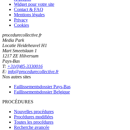
Widget pour votre site
Contact & FAQ
Mentions légales
Privacy
Cookies
procedurecollective.fr
Media Park
Locatie Heideheuvel H1
Mart Smeetslaan 1
1217 ZE Hilversum
Pays-Bas
T:
+31(0)85-3330016
E:
info@procedurecollective.fr
Nos autres sites
Faillissementsdossier
Pays-Bas
Faillissementsdossier
Belgique
PROCÉDURES
Nouvelles procédures
Procédures modifiées
Toutes les procédures
Recherche avancée