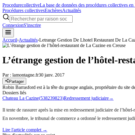
Procedure
collective
La base de données des procédures collectives en
Procédures collectives
Enchères
Actualités
Connexion
S'inscrire
Accueil
›
Actualités
›
Letrange Gestion De Lhotel Restaurant De La Ca
L’étrange gestion de l’hôtel-re
Par :
lamontagne.fr
30 janv. 2017
Partager
Robin Barrasford est à la tête du groupe anglais, propriétaire du site 
Dossiers liés
Chateau La Cazine
(
538239823
)
Redressement judiciaire
→
Il tente de rassurer après la mise en redressement judiciaire de l’hôtel
En novembre, le tribunal de commerce a ordonné le redressement judic
Lire l'article complet →