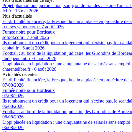
Plus d'actualités sur ce sujet
Projet pharaonique, perquisition, soupçon de fraudes : ce que l'on sait
Ici.fr
·
13 mai 2026
Plus d'actualités
En difficulté financière, la Fresque du climat placée en procédure de 
fr.news.yahoo.com
·
7 août 2026
Fumée noire pour Bordeaux
sofoot.com
·
7 août 2026
Ils remboursent un crédit pour un logement qui n'existe pas, le scand
capital.fr
·
6 août 2026
Football : au bord de la liquidation judicaire, les Girondins de Borde
lindependant.fr
·
6 août 2026
Lippi placée en liquidation : une cinquantaine de salariés sans emploi
charentelibre.fr
·
6 août 2026
Actualités récentes
En difficulté financière, la Fresque du climat placée en procédure de 
07/08/2026
Fumée noire pour Bordeaux
07/08/2026
Ils remboursent un crédit pour un logement qui n'existe pas, le scand
06/08/2026
Football : au bord de la liquidation judicaire, les Girondins de Borde
06/08/2026
Lippi placée en liquidation : une cinquantaine de salariés sans emploi
06/08/2026