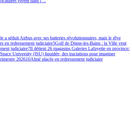
cataires vivent dans l ...
e a séduit Airbus avec ses batteries révolutionnaires, mais le rêve
s en redressement judiciaire
5
Golf de Digne-les-Bains : la Ville veut
ment judiciaire
7
Il détient 26 magasins Galeries Lafayette en province:
 Space University (ISU) liquidée, des tractations pour imaginer
 trimestre 2026
10
Almé placée en redressement judiciaire