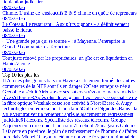
liquidation judiciaire
08/08/2026
Chimie. L’usine de tensioactifs E & S chimie en quête de repreneurs
08/08/2026
Le Coteau. Le restaurant « Aux p’tits oignons » a définitivement
baissé le rideau
08/08/2026
« Une grande page qui se tourne » : à Mayenne, l’entreprise le
Grand Bi contrainte à la fermeture
08/08/2026
Tout juste rénové par les propriétaires, un gîte est en liquidation en
Haute-Vienne
08/08/2026
Top 10 les plus lus
1
L'un des plus grands bars du Havre a subitement fermé : les autres
commerces de la NEF sont-ils en danger ?
2
Cette entreprise née à
Grenoble a séduit Airbus avec ses batteries révolutionnaires, mais le
rêve s'effondre
3
Après plus de vingt ans d’existence, le spécialiste de
la fibre optique Westlink cesse son activité à Niort
4
Besse & Aupy
technologies en redressement judiciaire
5
Golf de Digne-les-Bains : la
Ville veut trouver un repreneur après le placement en redressement
judiciaire
6
Télécoms. Spécialiste des réseaux télécoms, Groupe
Alquenry en redressement judiciaire
7
Il détient 26 magasins Galeries
Lafayette en province: le plan de redressement de l'homme d'affaires
bordelais Michel Ohayon rejeté une nouvelle fois par un tribunal de