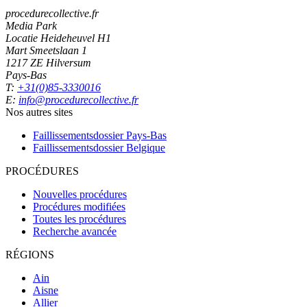
procedurecollective.fr
Media Park
Locatie Heideheuvel H1
Mart Smeetslaan 1
1217 ZE Hilversum
Pays-Bas
T:
+31(0)85-3330016
E:
info@procedurecollective.fr
Nos autres sites
Faillissementsdossier
Pays-Bas
Faillissementsdossier
Belgique
PROCÉDURES
Nouvelles procédures
Procédures modifiées
Toutes les procédures
Recherche avancée
RÉGIONS
Ain
Aisne
Allier