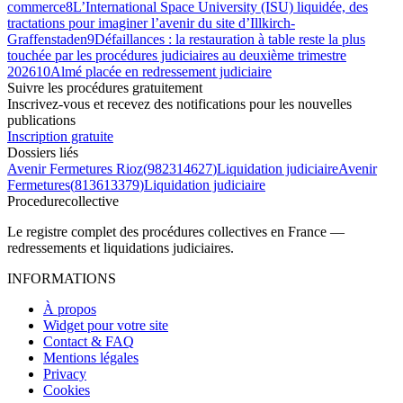
commerce
8
L’International Space University (ISU) liquidée, des
tractations pour imaginer l’avenir du site d’Illkirch-
Graffenstaden
9
Défaillances : la restauration à table reste la plus
touchée par les procédures judiciaires au deuxième trimestre
2026
10
Almé placée en redressement judiciaire
Suivre les procédures gratuitement
Inscrivez-vous et recevez des notifications pour les nouvelles
publications
Inscription gratuite
Dossiers liés
Avenir Fermetures Rioz
(
982314627
)
Liquidation judiciaire
Avenir
Fermetures
(
813613379
)
Liquidation judiciaire
Procedure
collective
Le registre complet des procédures collectives en France —
redressements et liquidations judiciaires.
INFORMATIONS
À propos
Widget pour votre site
Contact & FAQ
Mentions légales
Privacy
Cookies