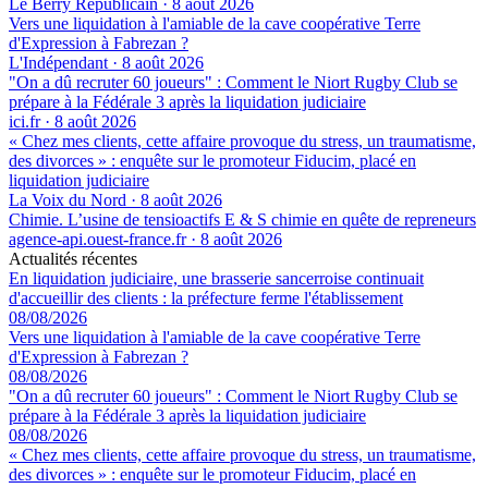
Le Berry Républicain
·
8 août 2026
Vers une liquidation à l'amiable de la cave coopérative Terre
d'Expression à Fabrezan ?
L'Indépendant
·
8 août 2026
"On a dû recruter 60 joueurs" : Comment le Niort Rugby Club se
prépare à la Fédérale 3 après la liquidation judiciaire
ici.fr
·
8 août 2026
« Chez mes clients, cette affaire provoque du stress, un traumatisme,
des divorces » : enquête sur le promoteur Fiducim, placé en
liquidation judiciaire
La Voix du Nord
·
8 août 2026
Chimie. L’usine de tensioactifs E & S chimie en quête de repreneurs
agence-api.ouest-france.fr
·
8 août 2026
Actualités récentes
En liquidation judiciaire, une brasserie sancerroise continuait
d'accueillir des clients : la préfecture ferme l'établissement
08/08/2026
Vers une liquidation à l'amiable de la cave coopérative Terre
d'Expression à Fabrezan ?
08/08/2026
"On a dû recruter 60 joueurs" : Comment le Niort Rugby Club se
prépare à la Fédérale 3 après la liquidation judiciaire
08/08/2026
« Chez mes clients, cette affaire provoque du stress, un traumatisme,
des divorces » : enquête sur le promoteur Fiducim, placé en