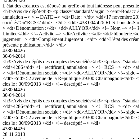
438004426
L'état des créances est déposé au greffe où tout intéressé peut présent
<h3>Avis de dépôt</h3> <p class="standardMargin"><em>Bodacc A n
annulation --> <!-- DATE --> <dt>Date : </dt> <dd>17 novembre 20
sociétés">n°RCS</abbr> : </dt> <dd> 438 004 426 RCS Lons-le-Sau
> <dt>Dénomination :</dt> <dd>ALLYOR</dd> <!-- Nom --> <!-- Preno
Limitée</dd> <!-- Activite --> <dt>Activite : </dt> <dd>bijouterie.
jugement --> <dt>Complément Jugement : </dt> <dd>L'état des créances
présente publication.</dd> </dl>
438004426
30-04-2014
<h3>Avis de dépôts des comptes des sociétés</h3> <p class="stan
<dd>4286</dd> <!-- rectificatif, annulation --> <!-- RCS --> <dt> 
> <dt>Dénomination sociale : </dt> <dd>ALLYOR</dd> <!-- sigle --> 
</dt> <dd> 52 avenue de la République 39300 Champagnole</dd> <dd> <!-
clos le : 30/09/2013 </dd> <!-- descriptif --> </dl>
438004426
30-04-2014
<h3>Avis de dépôts des comptes des sociétés</h3> <p class="stan
<dd>4286</dd> <!-- rectificatif, annulation --> <!-- RCS --> <dt> 
> <dt>Dénomination sociale : </dt> <dd>ALLYOR</dd> <!-- sigle --> 
</dt> <dd> 52 avenue de la République 39300 Champagnole</dd> <dd> <!-
clos le : 30/09/2013 </dd> <!-- descriptif --> </dl>
438004426
28-11-2013