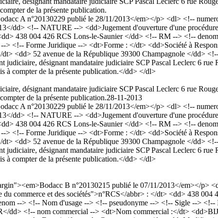
ciaire, désignant mandataire judiciaire SCP Pascal Leclerc 6 rue Roug
compter de la présente publication.
acc A n°20130229 publié le 28/11/2013</em></p> <dl> <!-- numero a
13</dd> <!-- NATURE --> <dd>Jugement d'ouverture d'une procédure d
t> <dd> 438 004 426 RCS Lons-le-Saunier </dd> <!-- RM --> <!-- d
 --> <!-- Forme Juridique --> <dt>Forme : </dt> <dd>Société à Responsa
l : </dt> <dd> 52 avenue de la République 39300 Champagnole </dd> <
 judiciaire, désignant mandataire judiciaire SCP Pascal Leclerc 6 rue
is à compter de la présente publication.</dd> </dl>
ciaire, désignant mandataire judiciaire SCP Pascal Leclerc 6 rue Roug
compter de la présente publication.
28-11-2013
acc A n°20130229 publié le 28/11/2013</em></p> <dl> <!-- numero a
13</dd> <!-- NATURE --> <dd>Jugement d'ouverture d'une procédure d
t> <dd> 438 004 426 RCS Lons-le-Saunier </dd> <!-- RM --> <!-- d
 --> <!-- Forme Juridique --> <dt>Forme : </dt> <dd>Société à Responsa
l : </dt> <dd> 52 avenue de la République 39300 Champagnole </dd> <
 judiciaire, désignant mandataire judiciaire SCP Pascal Leclerc 6 rue
is à compter de la présente publication.</dd> </dl>
rdMargin"><em>Bodacc B n°20130215 publié le 07/11/2013</em></p> 
gistre du commerce et des sociétés">n°RCS</abbr> : </dt> <dd> 438 00
--> <!-- Nom d'usage --> <!-- pseudonyme --> <!-- Sigle --> <!-- F
UR</dd> <!-- nom commercial --> <dt>Nom commercial :</dt> <dd>BIJ