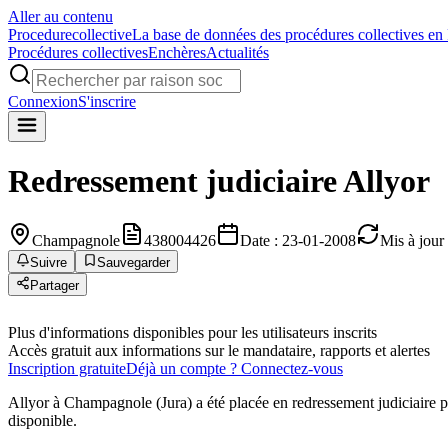
Aller au contenu
Procedure
collective
La base de données des procédures collectives en
Procédures collectives
Enchères
Actualités
Connexion
S'inscrire
Redressement judiciaire
Allyor
Champagnole
438004426
Date : 23-01-2008
Mis à jour
Suivre
Sauvegarder
Partager
Plus d'informations disponibles pour les utilisateurs inscrits
Accès gratuit aux informations sur le mandataire, rapports et alertes
Inscription gratuite
Déjà un compte ? Connectez-vous
Allyor à Champagnole (Jura) a été placée en redressement judiciaire
disponible.