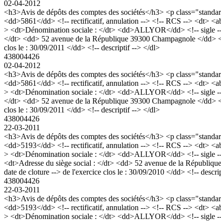
02-04-2012
<h3>Avis de dépôts des comptes des sociétés</h3> <p class="stan
<dd>5861</dd> <!-- rectificatif, annulation --> <!-- RCS --> <dt> 
> <dt>Dénomination sociale : </dt> <dd>ALLYOR</dd> <!-- sigle --> 
</dt> <dd> 52 avenue de la République 39300 Champagnole </dd> <dd> <!
clos le : 30/09/2011 </dd> <!-- descriptif --> </dl>
438004426
02-04-2012
<h3>Avis de dépôts des comptes des sociétés</h3> <p class="stan
<dd>5861</dd> <!-- rectificatif, annulation --> <!-- RCS --> <dt> 
> <dt>Dénomination sociale : </dt> <dd>ALLYOR</dd> <!-- sigle --> 
</dt> <dd> 52 avenue de la République 39300 Champagnole </dd> <dd> <!
clos le : 30/09/2011 </dd> <!-- descriptif --> </dl>
438004426
22-03-2011
<h3>Avis de dépôts des comptes des sociétés</h3> <p class="stan
<dd>5193</dd> <!-- rectificatif, annulation --> <!-- RCS --> <dt> 
> <dt>Dénomination sociale : </dt> <dd>ALLYOR</dd> <!-- sigle -->
<dt>Adresse du siège social : </dt> <dd> 52 avenue de la République 
date de cloture --> de l'exercice clos le : 30/09/2010 </dd> <!-- descrip
438004426
22-03-2011
<h3>Avis de dépôts des comptes des sociétés</h3> <p class="stan
<dd>5193</dd> <!-- rectificatif, annulation --> <!-- RCS --> <dt> 
> <dt>Dénomination sociale : </dt> <dd>ALLYOR</dd> <!-- sigle -->