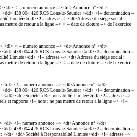
> <dl> <!-- numero annonce --> <dt>Annonce n° </dt>
dt> <dd> 438 004 426 RCS Lons-le-Saunier </dd> <!-- denomination --
té Limitée</dd> <!-- adresse --> <dt>Adresse du siège social :
ttre de retour a la ligne --> <!-- date de cloture --> de l'exercice
> <dl> <!-- numero annonce --> <dt>Annonce n° </dt>
dt> <dd> 438 004 426 RCS Lons-le-Saunier </dd> <!-- denomination --
té Limitée</dd> <!-- adresse --> <dt>Adresse du siège social :
ttre de retour a la ligne --> <!-- date de cloture --> de l'exercice
> <dl> <!-- numero annonce --> <dt>Annonce n° </dt>
dt> <dd> 438 004 426 RCS Lons-le-Saunier </dd> <!-- denomination --
</dt> <dd>Société à Responsabilité Limitée</dd> <!-- adresse -->
 rapports <!-- note : ne pas mettre de retour a la ligne --> <!--
> <dl> <!-- numero annonce --> <dt>Annonce n° </dt>
dt> <dd> 438 004 426 RCS Lons-le-Saunier </dd> <!-- denomination --
</dt> <dd>Société à Responsabilité Limitée</dd> <!-- adresse -->