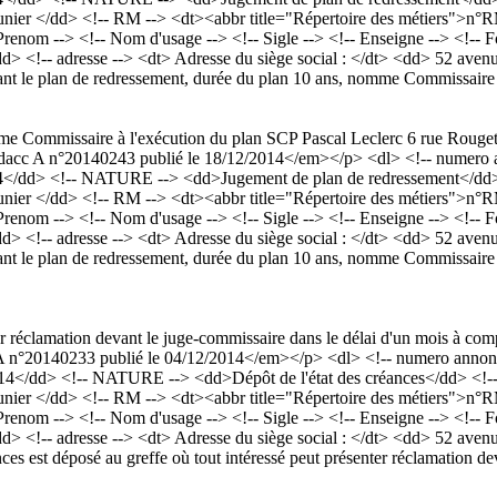
nier </dd> <!-- RM --> <dt><abbr title="Répertoire des métiers">n°
m --> <!-- Nom d'usage --> <!-- Sigle --> <!-- Enseigne --> <!-- Fo
</dd> <!-- adresse --> <dt> Adresse du siège social : </dt> <dd> 52 
 le plan de redressement, durée du plan 10 ans, nomme Commissaire à
omme Commissaire à l'exécution du plan SCP Pascal Leclerc 6 rue Roug
cc A n°20140243 publié le 18/12/2014</em></p> <dl> <!-- numero an
4</dd> <!-- NATURE --> <dd>Jugement de plan de redressement</dd> <
nier </dd> <!-- RM --> <dt><abbr title="Répertoire des métiers">n°
m --> <!-- Nom d'usage --> <!-- Sigle --> <!-- Enseigne --> <!-- Fo
</dd> <!-- adresse --> <dt> Adresse du siège social : </dt> <dd> 52 
 le plan de redressement, durée du plan 10 ans, nomme Commissaire à
er réclamation devant le juge-commissaire dans le délai d'un mois à comp
°20140233 publié le 04/12/2014</em></p> <dl> <!-- numero annonce 
14</dd> <!-- NATURE --> <dd>Dépôt de l'état des créances</dd> <!-- 
nier </dd> <!-- RM --> <dt><abbr title="Répertoire des métiers">n°
m --> <!-- Nom d'usage --> <!-- Sigle --> <!-- Enseigne --> <!-- Fo
</dd> <!-- adresse --> <dt> Adresse du siège social : </dt> <dd> 52 
 est déposé au greffe où tout intéressé peut présenter réclamation dev