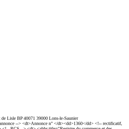
et de Lisle BP 40071 39000 Lons-le-Saunier
nonce --> <dt>Annonce n° </dt><dd>1360</dd> <!-- rectificatif,
!-- RCS --> <dt> <abbr title="Registre du commerce et des