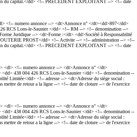
ification du capital.</dd> <!-- PRECEDENT EXPLOITANT --> <!-- date
<dl> <!-- numero annonce --> <dt>Annonce n° </dt><dd>897</dd>
4 426 RCS Lons-le-Saunier </dd> <!-- RM --> <!-- denomination -->
orme Juridique --> <dt>Forme :</dt> <dd>Société à Responsabilité
OUTERIE PROST</dd> <!-- Activite --> <!-- administration --> <!--
ification du capital.</dd> <!-- PRECEDENT EXPLOITANT --> <!-- date
> <dl> <!-- numero annonce --> <dt>Annonce n° </dt>
dt> <dd> 438 004 426 RCS Lons-le-Saunier </dd> <!-- denomination --
té Limitée</dd> <!-- adresse --> <dt>Adresse du siège social :
tre de retour a la ligne --> <!-- date de cloture --> de l'exercice
> <dl> <!-- numero annonce --> <dt>Annonce n° </dt>
dt> <dd> 438 004 426 RCS Lons-le-Saunier </dd> <!-- denomination --
té Limitée</dd> <!-- adresse --> <dt>Adresse du siège social :
tre de retour a la ligne --> <!-- date de cloture --> de l'exercice