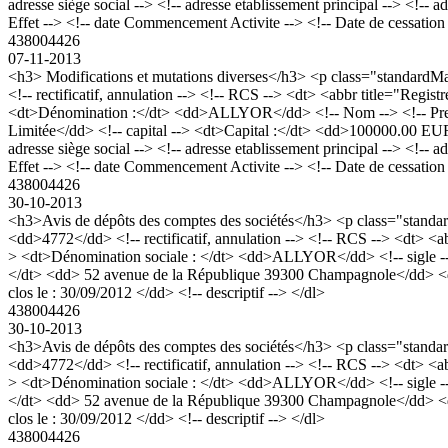
adresse siège social --> <!-- adresse etablissement principal --> 
Effet --> <!-- date Commencement Activite --> <!-- Date de cessation 
438004426
07-11-2013
<h3> Modifications et mutations diverses</h3> <p class="standa
<!-- rectificatif, annulation --> <!-- RCS --> <dt> <abbr title="Re
<dt>Dénomination :</dt> <dd>ALLYOR</dd> <!-- Nom --> <!-- Prenom 
Limitée</dd> <!-- capital --> <dt>Capital :</dt> <dd>100000.00 E
adresse siège social --> <!-- adresse etablissement principal --> 
Effet --> <!-- date Commencement Activite --> <!-- Date de cessation 
438004426
30-10-2013
<h3>Avis de dépôts des comptes des sociétés</h3> <p class="stan
<dd>4772</dd> <!-- rectificatif, annulation --> <!-- RCS --> <dt> 
> <dt>Dénomination sociale : </dt> <dd>ALLYOR</dd> <!-- sigle --> 
</dt> <dd> 52 avenue de la République 39300 Champagnole</dd> <dd> <!-
clos le : 30/09/2012 </dd> <!-- descriptif --> </dl>
438004426
30-10-2013
<h3>Avis de dépôts des comptes des sociétés</h3> <p class="stan
<dd>4772</dd> <!-- rectificatif, annulation --> <!-- RCS --> <dt> 
> <dt>Dénomination sociale : </dt> <dd>ALLYOR</dd> <!-- sigle --> 
</dt> <dd> 52 avenue de la République 39300 Champagnole</dd> <dd> <!-
clos le : 30/09/2012 </dd> <!-- descriptif --> </dl>
438004426