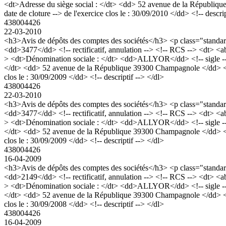
<dt>Adresse du siège social : </dt> <dd> 52 avenue de la République 
date de cloture --> de l'exercice clos le : 30/09/2010 </dd> <!-- descrip
438004426
22-03-2010
<h3>Avis de dépôts des comptes des sociétés</h3> <p class="stan
<dd>3477</dd> <!-- rectificatif, annulation --> <!-- RCS --> <dt> 
> <dt>Dénomination sociale : </dt> <dd>ALLYOR</dd> <!-- sigle --> 
</dt> <dd> 52 avenue de la République 39300 Champagnole </dd> <dd> <!
clos le : 30/09/2009 </dd> <!-- descriptif --> </dl>
438004426
22-03-2010
<h3>Avis de dépôts des comptes des sociétés</h3> <p class="stan
<dd>3477</dd> <!-- rectificatif, annulation --> <!-- RCS --> <dt> 
> <dt>Dénomination sociale : </dt> <dd>ALLYOR</dd> <!-- sigle --> 
</dt> <dd> 52 avenue de la République 39300 Champagnole </dd> <dd> <!
clos le : 30/09/2009 </dd> <!-- descriptif --> </dl>
438004426
16-04-2009
<h3>Avis de dépôts des comptes des sociétés</h3> <p class="stan
<dd>2149</dd> <!-- rectificatif, annulation --> <!-- RCS --> <dt> 
> <dt>Dénomination sociale : </dt> <dd>ALLYOR</dd> <!-- sigle --> 
</dt> <dd> 52 avenue de la République 39300 Champagnole </dd> <dd> <!
clos le : 30/09/2008 </dd> <!-- descriptif --> </dl>
438004426
16-04-2009