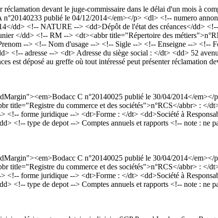
er réclamation devant le juge-commissaire dans le délai d'un mois à comp
°20140233 publié le 04/12/2014</em></p> <dl> <!-- numero annonce 
14</dd> <!-- NATURE --> <dd>Dépôt de l'état des créances</dd> <!-- 
nier </dd> <!-- RM --> <dt><abbr title="Répertoire des métiers">n°
m --> <!-- Nom d'usage --> <!-- Sigle --> <!-- Enseigne --> <!-- Fo
</dd> <!-- adresse --> <dt> Adresse du siège social : </dt> <dd> 52 
 est déposé au greffe où tout intéressé peut présenter réclamation dev
dardMargin"><em>Bodacc C n°20140025 publié le 30/04/2014</em></p
<abbr title="Registre du commerce et des sociétés">n°RCS</abbr> : </
<!-- forme juridique --> <dt>Forme : </dt> <dd>Société à Responsabili
- type de depot --> Comptes annuels et rapports <!-- note : ne pas met
dardMargin"><em>Bodacc C n°20140025 publié le 30/04/2014</em></p
<abbr title="Registre du commerce et des sociétés">n°RCS</abbr> : </
<!-- forme juridique --> <dt>Forme : </dt> <dd>Société à Responsabili
- type de depot --> Comptes annuels et rapports <!-- note : ne pas met