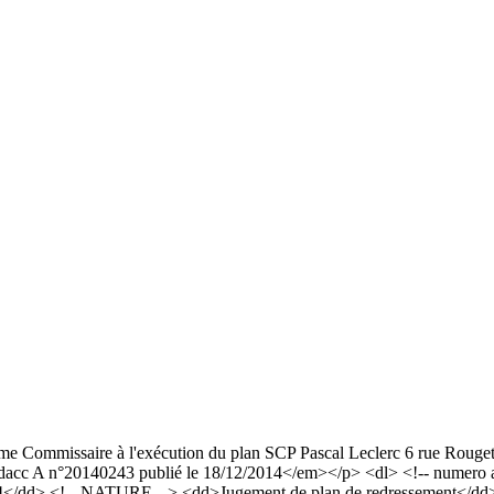
omme Commissaire à l'exécution du plan SCP Pascal Leclerc 6 rue Roug
cc A n°20140243 publié le 18/12/2014</em></p> <dl> <!-- numero an
4</dd> <!-- NATURE --> <dd>Jugement de plan de redressement</dd> <