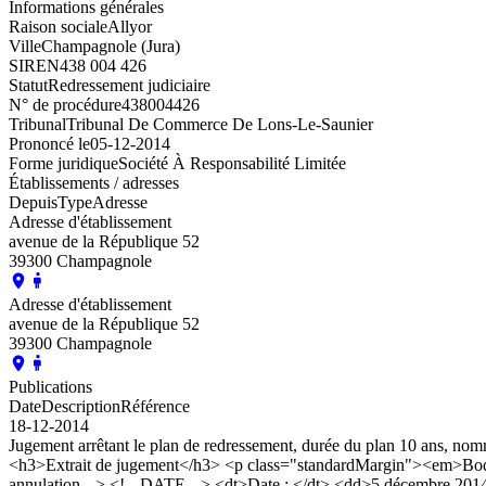
Informations générales
Raison sociale
Allyor
Ville
Champagnole (Jura)
SIREN
438 004 426
Statut
Redressement judiciaire
N° de procédure
438004426
Tribunal
Tribunal De Commerce De Lons-Le-Saunier
Prononcé le
05-12-2014
Forme juridique
Société À Responsabilité Limitée
Établissements / adresses
Depuis
Type
Adresse
Adresse d'établissement
avenue de la République 52
39300 Champagnole
Adresse d'établissement
avenue de la République 52
39300 Champagnole
Publications
Date
Description
Référence
18-12-2014
Jugement arrêtant le plan de redressement, durée du plan 10 ans, n
<h3>Extrait de jugement</h3> <p class="standardMargin"><em>Boda
annulation --> <!-- DATE --> <dt>Date : </dt> <dd>5 décembre 201