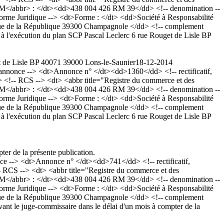
RM</abbr> : </dt><dd>438 004 426 RM 39</dd> <!-- denomination --
rme Juridique --> <dt>Forme : </dt> <dd>Société à Responsabilité
avenue de la République 39300 Champagnole </dd> <!-- complement
 l'exécution du plan SCP Pascal Leclerc 6 rue Rouget de Lisle BP
et de Lisle BP 40071 39000 Lons-le-Saunier
18-12-2014
nonce --> <dt>Annonce n° </dt><dd>1360</dd> <!-- rectificatif,
!-- RCS --> <dt> <abbr title="Registre du commerce et des
RM</abbr> : </dt><dd>438 004 426 RM 39</dd> <!-- denomination --
rme Juridique --> <dt>Forme : </dt> <dd>Société à Responsabilité
avenue de la République 39300 Champagnole </dd> <!-- complement
 l'exécution du plan SCP Pascal Leclerc 6 rue Rouget de Lisle BP
ter de la présente publication.
--> <dt>Annonce n° </dt><dd>741</dd> <!-- rectificatif,
RCS --> <dt> <abbr title="Registre du commerce et des
RM</abbr> : </dt><dd>438 004 426 RM 39</dd> <!-- denomination --
rme Juridique --> <dt>Forme : </dt> <dd>Société à Responsabilité
avenue de la République 39300 Champagnole </dd> <!-- complement
ant le juge-commissaire dans le délai d'un mois à compter de la