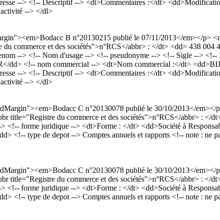
<!-- adresse --> <!-- Descriptif --> <dt>Commentaires :</dt> <dd>Mod
activité --> </dl>
rdMargin"><em>Bodacc B n°20130215 publié le 07/11/2013</em></p> 
gistre du commerce et des sociétés">n°RCS</abbr> : </dt> <dd> 438 00
--> <!-- Nom d'usage --> <!-- pseudonyme --> <!-- Sigle --> <!-- F
UR</dd> <!-- nom commercial --> <dt>Nom commercial :</dt> <dd>BIJ
<!-- adresse --> <!-- Descriptif --> <dt>Commentaires :</dt> <dd>Mod
activité --> </dl>
dardMargin"><em>Bodacc C n°20130078 publié le 30/10/2013</em></p
<abbr title="Registre du commerce et des sociétés">n°RCS</abbr> : </
<!-- forme juridique --> <dt>Forme : </dt> <dd>Société à Responsabili
- type de depot --> Comptes annuels et rapports <!-- note : ne pas met
dardMargin"><em>Bodacc C n°20130078 publié le 30/10/2013</em></p
<abbr title="Registre du commerce et des sociétés">n°RCS</abbr> : </
<!-- forme juridique --> <dt>Forme : </dt> <dd>Société à Responsabili
- type de depot --> Comptes annuels et rapports <!-- note : ne pas met