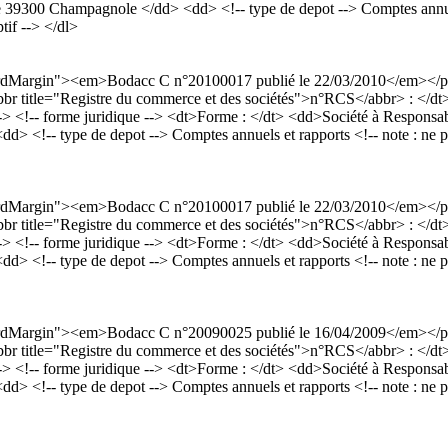
39300 Champagnole </dd> <dd> <!-- type de depot --> Comptes annuels et
tif --> </dl>
dardMargin"><em>Bodacc C n°20100017 publié le 22/03/2010</em></p
<abbr title="Registre du commerce et des sociétés">n°RCS</abbr> : </
<!-- forme juridique --> <dt>Forme : </dt> <dd>Société à Responsabili
-- type de depot --> Comptes annuels et rapports <!-- note : ne pas me
dardMargin"><em>Bodacc C n°20100017 publié le 22/03/2010</em></p
<abbr title="Registre du commerce et des sociétés">n°RCS</abbr> : </
<!-- forme juridique --> <dt>Forme : </dt> <dd>Société à Responsabili
-- type de depot --> Comptes annuels et rapports <!-- note : ne pas me
dardMargin"><em>Bodacc C n°20090025 publié le 16/04/2009</em></p
<abbr title="Registre du commerce et des sociétés">n°RCS</abbr> : </
<!-- forme juridique --> <dt>Forme : </dt> <dd>Société à Responsabili
-- type de depot --> Comptes annuels et rapports <!-- note : ne pas me