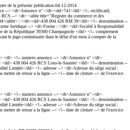
ter de la présente publication.
04-12-2014
--> <dt>Annonce n° </dt><dd>741</dd> <!-- rectificatif,
RCS --> <dt> <abbr title="Registre du commerce et des
RM</abbr> : </dt><dd>438 004 426 RM 39</dd> <!-- denomination --
rme Juridique --> <dt>Forme : </dt> <dd>Société à Responsabilité
avenue de la République 39300 Champagnole </dd> <!-- complement
ant le juge-commissaire dans le délai d'un mois à compter de la
> <dl> <!-- numero annonce --> <dt>Annonce n° </dt>
dt> <dd> 438 004 426 RCS Lons-le-Saunier </dd> <!-- denomination --
té Limitée</dd> <!-- adresse --> <dt>Adresse du siège social :
tre de retour a la ligne --> <!-- date de cloture --> de l'exercice
> <dl> <!-- numero annonce --> <dt>Annonce n° </dt>
dt> <dd> 438 004 426 RCS Lons-le-Saunier </dd> <!-- denomination --
té Limitée</dd> <!-- adresse --> <dt>Adresse du siège social :
tre de retour a la ligne --> <!-- date de cloture --> de l'exercice