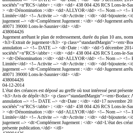
sociétés">n°RCS</abbr> : </dt> <dd> 438 004 426 RCS Lons-le-Sau
> <dt>Dénomination :</dt> <dd>ALLYOR</dd> <!-- Nom --> <!-- Preno
Limitée</dd> <!-- Activite --> <dt>Activite : </dt> <dd>bijouterie.
jugement --> <dt>Complément Jugement : </dt> <dd>Jugement arrêtant
40071 39000 Lons-le-Saunier</dd> </dl>
438004426
Jugement arrêtant le plan de redressement, durée du plan 10 ans, n
<h3>Extrait de jugement</h3> <p class="standardMargin"><em>Boda
annulation --> <!-- DATE --> <dt>Date : </dt> <dd>5 décembre 201
sociétés">n°RCS</abbr> : </dt> <dd> 438 004 426 RCS Lons-le-Sau
> <dt>Dénomination :</dt> <dd>ALLYOR</dd> <!-- Nom --> <!-- Preno
Limitée</dd> <!-- Activite --> <dt>Activite : </dt> <dd>bijouterie.
jugement --> <dt>Complément Jugement : </dt> <dd>Jugement arrêtant
40071 39000 Lons-le-Saunier</dd> </dl>
438004426
04-12-2014
L'état des créances est déposé au greffe où tout intéressé peut présent
<h3>Avis de dépôt</h3> <p class="standardMargin"><em>Bodacc A n
annulation --> <!-- DATE --> <dt>Date : </dt> <dd>17 novembre 20
sociétés">n°RCS</abbr> : </dt> <dd> 438 004 426 RCS Lons-le-Sau
> <dt>Dénomination :</dt> <dd>ALLYOR</dd> <!-- Nom --> <!-- Preno
Limitée</dd> <!-- Activite --> <dt>Activite : </dt> <dd>bijouterie.
jugement --> <dt>Complément Jugement : </dt> <dd>L'état des créances
présente publication.</dd> </dl>