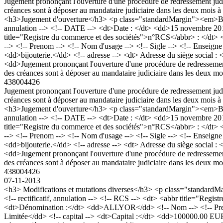
Jugement prononçant l'ouverture d'une procédure de redressement judi
créances sont à déposer au mandataire judiciaire dans les deux mois à 
<h3>Jugement d'ouverture</h3> <p class="standardMargin"><em>Bod
annulation --> <!-- DATE --> <dt>Date : </dt> <dd>15 novembre 20
title="Registre du commerce et des sociétés">n°RCS</abbr> : </d
--> <!-- Prenom --> <!-- Nom d'usage --> <!-- Sigle --> <!-- Enseigne
<dd>bijouterie.</dd> <!-- adresse --> <dt> Adresse du siège socia
<dd>Jugement prononçant l'ouverture d'une procédure de redressement
des créances sont à déposer au mandataire judiciaire dans les deux mo
438004426
Jugement prononçant l'ouverture d'une procédure de redressement judi
créances sont à déposer au mandataire judiciaire dans les deux mois à 
<h3>Jugement d'ouverture</h3> <p class="standardMargin"><em>Bod
annulation --> <!-- DATE --> <dt>Date : </dt> <dd>15 novembre 20
title="Registre du commerce et des sociétés">n°RCS</abbr> : </d
--> <!-- Prenom --> <!-- Nom d'usage --> <!-- Sigle --> <!-- Enseigne
<dd>bijouterie.</dd> <!-- adresse --> <dt> Adresse du siège socia
<dd>Jugement prononçant l'ouverture d'une procédure de redressement
des créances sont à déposer au mandataire judiciaire dans les deux mo
438004426
07-11-2013
<h3> Modifications et mutations diverses</h3> <p class="standa
<!-- rectificatif, annulation --> <!-- RCS --> <dt> <abbr title="Re
<dt>Dénomination :</dt> <dd>ALLYOR</dd> <!-- Nom --> <!-- Prenom 
Limitée</dd> <!-- capital --> <dt>Capital :</dt> <dd>100000.00 E