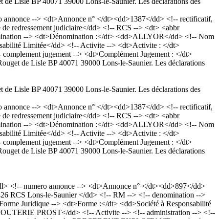
et de Lisle BP 40071 39000 Lons-le-Saunier. Les déclarations des
nnonce --> <dt>Annonce n° </dt><dd>1387</dd> <!-- rectificatif,
e redressement judiciaire</dd> <!-- RCS --> <dt> <abbr
enomination --> <dt>Dénomination :</dt> <dd>ALLYOR</dd> <!-- Nom
bilité Limitée</dd> <!-- Activite --> <dt>Activite : </dt>
!-- complement jugement --> <dt>Complément Jugement : </dt>
 Rouget de Lisle BP 40071 39000 Lons-le-Saunier. Les déclarations
et de Lisle BP 40071 39000 Lons-le-Saunier. Les déclarations des
nnonce --> <dt>Annonce n° </dt><dd>1387</dd> <!-- rectificatif,
e redressement judiciaire</dd> <!-- RCS --> <dt> <abbr
enomination --> <dt>Dénomination :</dt> <dd>ALLYOR</dd> <!-- Nom
bilité Limitée</dd> <!-- Activite --> <dt>Activite : </dt>
!-- complement jugement --> <dt>Complément Jugement : </dt>
 Rouget de Lisle BP 40071 39000 Lons-le-Saunier. Les déclarations
<dl> <!-- numero annonce --> <dt>Annonce n° </dt><dd>897</dd>
4 426 RCS Lons-le-Saunier </dd> <!-- RM --> <!-- denomination -->
orme Juridique --> <dt>Forme :</dt> <dd>Société à Responsabilité
OUTERIE PROST</dd> <!-- Activite --> <!-- administration --> <!--