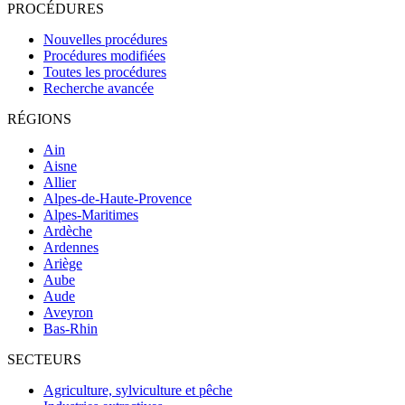
PROCÉDURES
Nouvelles procédures
Procédures modifiées
Toutes les procédures
Recherche avancée
RÉGIONS
Ain
Aisne
Allier
Alpes-de-Haute-Provence
Alpes-Maritimes
Ardèche
Ardennes
Ariège
Aube
Aude
Aveyron
Bas-Rhin
SECTEURS
Agriculture, sylviculture et pêche