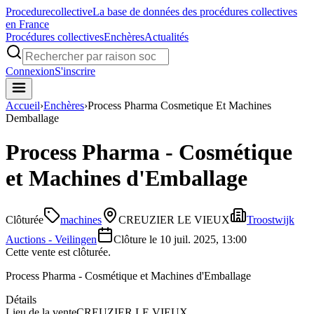
Procedure
collective
La base de données des procédures collectives
en France
Procédures collectives
Enchères
Actualités
Connexion
S'inscrire
Accueil
›
Enchères
›
Process Pharma Cosmetique Et Machines
Demballage
Process Pharma - Cosmétique
et Machines d'Emballage
Clôturée
machines
CREUZIER LE VIEUX
Troostwijk
Auctions - Veilingen
Clôture le
10 juil. 2025, 13:00
Cette vente est clôturée.
Process Pharma - Cosmétique et Machines d'Emballage
Détails
Lieu de la vente
CREUZIER LE VIEUX