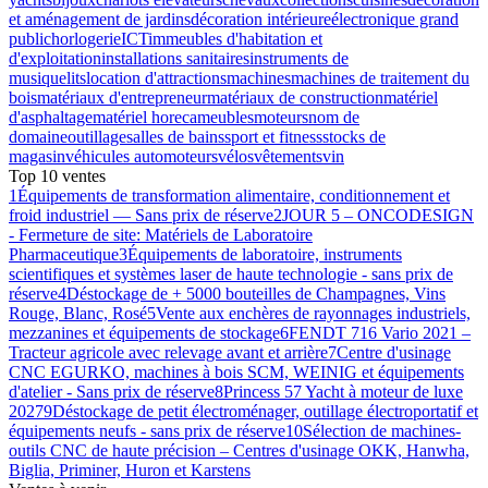
et aménagement de jardins
décoration intérieure
électronique grand
public
horlogerie
ICT
immeubles d'habitation et
d'exploitation
installations sanitaires
instruments de
musique
lits
location d'attractions
machines
machines de traitement du
bois
matériaux d'entrepreneur
matériaux de construction
matériel
d'asphaltage
matériel horeca
meubles
moteurs
nom de
domaine
outillage
salles de bains
sport et fitness
stocks de
magasin
véhicules automoteurs
vélos
vêtements
vin
Top 10 ventes
1
Équipements de transformation alimentaire, conditionnement et
froid industriel — Sans prix de réserve
2
JOUR 5 – ONCODESIGN
- Fermeture de site: Matériels de Laboratoire
Pharmaceutique
3
Équipements de laboratoire, instruments
scientifiques et systèmes laser de haute technologie - sans prix de
réserve
4
Déstockage de + 5000 bouteilles de Champagnes, Vins
Rouge, Blanc, Rosé
5
Vente aux enchères de rayonnages industriels,
mezzanines et équipements de stockage
6
FENDT 716 Vario 2021 –
Tracteur agricole avec relevage avant et arrière
7
Centre d'usinage
CNC EGURKO, machines à bois SCM, WEINIG et équipements
d'atelier - Sans prix de réserve
8
Princess 57 Yacht à moteur de luxe
2027
9
Déstockage de petit électroménager, outillage électroportatif et
équipements neufs - sans prix de réserve
10
Sélection de machines-
outils CNC de haute précision – Centres d'usinage OKK, Hanwha,
Biglia, Priminer, Huron et Karstens