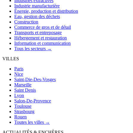
Industries extractives
Industrie manufacturière
Énergie, production et distribution
Eau, gestion des déchets
Construction
Commerce de gros et de détail
Transports et entreposage
Hébergement et restauration
Information et communication
Tous les secteurs →
VILLES
Paris
Nice
Saint-Die-Des-Vosges
Marseille
Saint Denis
Lyon
Salon-De-Provence
Toulouse
Strasbourg
Rouen
Toutes les villes →
ACTUALITÉS & ENCHÈRES