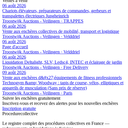
Ventes à venir
06 août 2026
Chariots élévateurs, préparateurs de commandes, gerbeurs et
transpalettes électriques Jungheinrich
Troostwijk Auctions - Veilingen · TRAPPES
06 août 2026
Vente aux enchères collectives de mobilité, transport et logistique
Troostwijk Auctions - Veilingen · Velddriel
06 août 2026
Page d'accueil
Troostwijk Auctions - Veilingen · Velddriel
06 août 2026
Liquidation Deltalight, SLV, Ledsc4, INTEC et éclairage de jardin
Troostwijk Auctions - Veilingen · Free Delivery
09 août 2026
Vente aux enchères d&#x27;équipements de fitness professionnels
Technogym &amp; Woodway : tapis de course, vélos, elliptiques et
appareils de musculation (Sans prix de réserve)
Troostwijk Auctions - Veilingen · Paris
Suivre les enchères gratuitement
Inscrivez-vous et recevez des alertes pour les nouvelles enchères
Inscription gratuite
Procedure
collective
Le registre complet des procédures collectives en France —