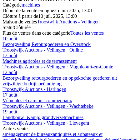
Catégorie
machines
Début de la vente en ligne
25 juin 2025, 13:01
Clôture à partir de
10 juil. 2025, 13:00
Maison de ventes
Troostwijk Auctions - Veilingen
Statut
Clôturée
Plus de ventes dans cette catégorie
Toutes les ventes
10 août
Bezorgveiling Retourgoederen en Overstock
Troostwijk Auctions - Veilingen · Online
12 août
Machines agricoles et de terrassement
Troostwijk Auctions - Veilingen · Magnicourt-en-Comté
12 août
Bezorgveiling retourgoederen en opgekochte goederen uit
vrijwillige bedrijfsbeëindiging
Troostwijk Auctions · Harlingen
17 août
Véhicules et camions commerciaux
Troostwijk Auctions - Veilingen · Wachtebeke
19 août
Landbouw- &amp; grondverzetmachines
Troostwijk Auctions - Veilingen · Lievegem
Autres ventes
aménagement de bureaux
antiquités et art
bateaux et
yachts
bijoux
chariots élévateurs
chevaux
collections
cuisines
décoration