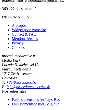
redressements et liquidations judiciaires.
369.122
dossiers actifs
INFORMATIONS
À propos
Widget pour votre site
Contact & FAQ
Mentions légales
Privacy
Cookies
procedurecollective.fr
Media Park
Locatie Heideheuvel H1
Mart Smeetslaan 1
1217 ZE Hilversum
Pays-Bas
T:
+31(0)85-3330016
E:
info@procedurecollective.fr
Nos autres sites
Faillissementsdossier
Pays-Bas
Faillissementsdossier
Belgique