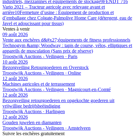
industriels, mezzanines et équipements de stockage
9
FENDT 716
Vario 2021 – Tracteur agricole avec relevage avant et
arrière
10
Fermeture d’usine : Équipement de production et
d’emballage chez Colgate-Palmolive Home Care (détergent, eau de
Javel et adoucissant pour tissus)
Ventes à venir
09 août 2026
Vente aux enchères d&#x27;équipements de fitness professionnels
Technogym &amp; Woodway : tapis de course, vélos, elliptiques et
appareils de musculation (Sans prix de réserve)
Troostwijk Auctions - Veilingen · Paris
10 août 2026
Bezorgveiling Retourgoederen en Overstock
Troostwijk Auctions - Veilingen · Online
12 août 2026
Machines agricoles et de terrassement
Troostwijk Auctions - Veilingen · Magnicourt-en-Comté
12 août 2026
Bezorgveiling retourgoederen en opgekochte goederen uit
vrijwillige bedrijfsbeëindiging
Troostwijk Auctions · Harlingen
12 août 2026
Gouden juwelen en diamanten
Troostwijk Auctions - Veilingen · Amstelveen
Suivre les enchères gratuitement