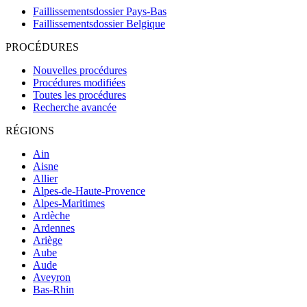
Faillissementsdossier
Pays-Bas
Faillissementsdossier
Belgique
PROCÉDURES
Nouvelles procédures
Procédures modifiées
Toutes les procédures
Recherche avancée
RÉGIONS
Ain
Aisne
Allier
Alpes-de-Haute-Provence
Alpes-Maritimes
Ardèche
Ardennes
Ariège
Aube
Aude
Aveyron
Bas-Rhin