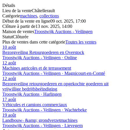
Détails
Lieu de la vente
Châtellerault
Catégorie
machines
,
collections
Début de la vente en ligne
09 oct. 2025, 17:00
Clôture à partir de
13 nov. 2025, 14:00
Maison de ventes
Troostwijk Auctions - Veilingen
Statut
Clôturée
Plus de ventes dans cette catégorie
Toutes les ventes
10 août
Bezorgveiling Retourgoederen en Overstock
Troostwijk Auctions - Veilingen · Online
12 août
Machines agricoles et de terrassement
Troostwijk Auctions - Veilingen · Magnicourt-en-Comté
12 août
Bezorgveiling retourgoederen en opgekochte goederen uit
vrijwillige bedrijfsbeëindiging
Troostwijk Auctions · Harlingen
17 août
Véhicules et camions commerciaux
Troostwijk Auctions - Veilingen · Wachtebeke
19 août
Landbouw- &amp; grondverzetmachines
Troostwijk Auctions - Veilingen · Lievegem