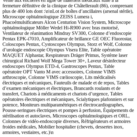
Vente aux enchères en ligne de matériels médicaux suite à la
fermeture définitive de la clinique de Châtellerault (86), comprenant
plus de 400 lots dont :\n\nLot de boîtes d’ancillaires (arsenal stérile),
Microscope ophtalmologique ZEISS Lumera i,
Phacoémulsificateurs Alcon Centurion Vision System, Microscope
ophtalmologique Möller Wedel Hi-R900 avec bras motorisé,
Ventilateur de réanimation Mindray SV300, Colonne d’endoscopie
Pentax EPK-i7010, Amplificateur de brillance GE OEC Fluorostar,
Coloscopes Pentax, Cystoscopes Olympus, Storz et Wolf, Colonne
d’urologie endoscopie Olympus Visera Elite, Table opératoire
MAQUET Alphastar, Respirateurs Dräger Primus, Système laser
chirurgical Richard Wolf Mega Tower 30+, Laveur désinfecteur
endoscopes Olympus ETD-4, Gastroscopes Pentax, Table
opératoire OPT Vanto M avec accessoires, Colonne VIMS
arthroscopie, Colonne VIMS cœlioscopie, Lits médicalisés
électriques et mécaniques, Fauteuils de malade et de repos, Tables
d’examen mécaniques et électriques, Brancards roulants et de
transfert, Chariots à médicaments et chariots d’urgence, Tables
opératoires électriques et mécaniques, Scialytiques plafonniers et sur
potence, Moniteurs multiparamétriques et électrocardiographes,
Pousse-seringues électriques et pompes à perfusion, Équipements de
stérilisation et autoclaves, Microscopes ophtalmologiques et ORL,
Colonnes de vidéo-endoscopie diverses, Réfrigérateurs et armoires
froides médicales, Mobilier hospitalier (chevets, dessertes inox,
armoires, vestiaires, etc.)\n