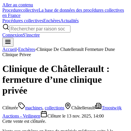
Aller au contenu
Procedure
collective
La base de données des procédures collectives
en France
Procédures collectives
Enchères
Actualités
Connexion
S'inscrire
Accueil
›
Enchères
›
Clinique De Chatellerault Fermeture Dune
Clinique Privee
Clinique de Châtellerault :
fermeture d’une clinique
privée
Clôturée
machines
,
collections
Châtellerault
Troostwijk
Auctions - Veilingen
Clôture le
13 nov. 2025, 14:00
Cette vente est clôturée.