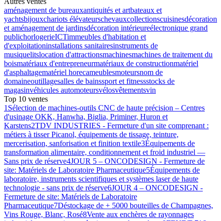
Autres ventes
aménagement de bureaux
antiquités et art
bateaux et
yachts
bijoux
chariots élévateurs
chevaux
collections
cuisines
décoration
et aménagement de jardins
décoration intérieure
électronique grand
public
horlogerie
ICT
immeubles d'habitation et
d'exploitation
installations sanitaires
instruments de
musique
lits
location d'attractions
machines
machines de traitement du
bois
matériaux d'entrepreneur
matériaux de construction
matériel
d'asphaltage
matériel horeca
meubles
moteurs
nom de
domaine
outillage
salles de bains
sport et fitness
stocks de
magasin
véhicules automoteurs
vélos
vêtements
vin
Top 10 ventes
1
Sélection de machines-outils CNC de haute précision – Centres
d'usinage OKK, Hanwha, Biglia, Priminer, Huron et
Karstens
2
TDV INDUSTRIES - Fermeture d'un site comprenant :
métiers à tisser Picanol, équipements de tissage, teinture,
mercerisation, sanforisation et finition textile
3
Équipements de
transformation alimentaire, conditionnement et froid industriel —
Sans prix de réserve
4
JOUR 5 – ONCODESIGN - Fermeture de
site: Matériels de Laboratoire Pharmaceutique
5
Équipements de
laboratoire, instruments scientifiques et systèmes laser de haute
technologie - sans prix de réserve
6
JOUR 4 – ONCODESIGN -
Fermeture de site: Matériels de Laboratoire
Pharmaceutique
7
Déstockage de + 5000 bouteilles de Champagnes,
Vins Rouge, Blanc, Rosé
8
Vente aux enchères de rayonnages