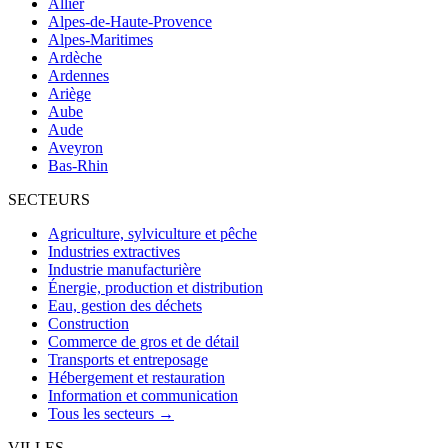
Allier
Alpes-de-Haute-Provence
Alpes-Maritimes
Ardèche
Ardennes
Ariège
Aube
Aude
Aveyron
Bas-Rhin
SECTEURS
Agriculture, sylviculture et pêche
Industries extractives
Industrie manufacturière
Énergie, production et distribution
Eau, gestion des déchets
Construction
Commerce de gros et de détail
Transports et entreposage
Hébergement et restauration
Information et communication
Tous les secteurs →
VILLES