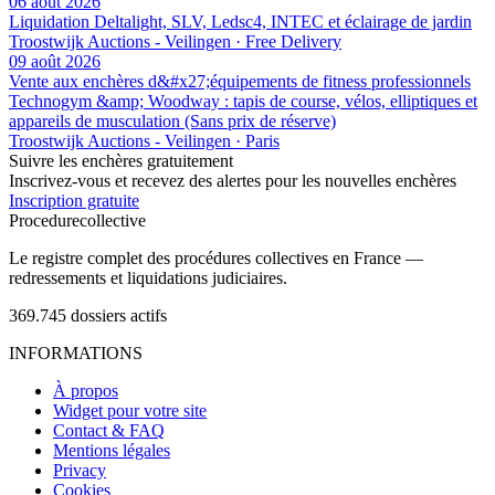
06 août 2026
Liquidation Deltalight, SLV, Ledsc4, INTEC et éclairage de jardin
Troostwijk Auctions - Veilingen · Free Delivery
09 août 2026
Vente aux enchères d&#x27;équipements de fitness professionnels
Technogym &amp; Woodway : tapis de course, vélos, elliptiques et
appareils de musculation (Sans prix de réserve)
Troostwijk Auctions - Veilingen · Paris
Suivre les enchères gratuitement
Inscrivez-vous et recevez des alertes pour les nouvelles enchères
Inscription gratuite
Procedure
collective
Le registre complet des procédures collectives en France —
redressements et liquidations judiciaires.
369.745
dossiers actifs
INFORMATIONS
À propos
Widget pour votre site
Contact & FAQ
Mentions légales
Privacy
Cookies