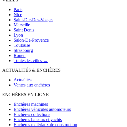
Paris
Nice
Saint-Die-Des-Vosges
Marseille
Saint Denis
Lyon
Salon-De-Provence
Toulouse
Strasbourg
Rouen
Toutes les villes →
ACTUALITÉS & ENCHÈRES
Actualités
Ventes aux enchères
ENCHÈRES EN LIGNE
Enchères machines
Enchères véhicules automoteurs
Enchères collections
Enchères bateaux et yachts
Enchères matériaux de construction