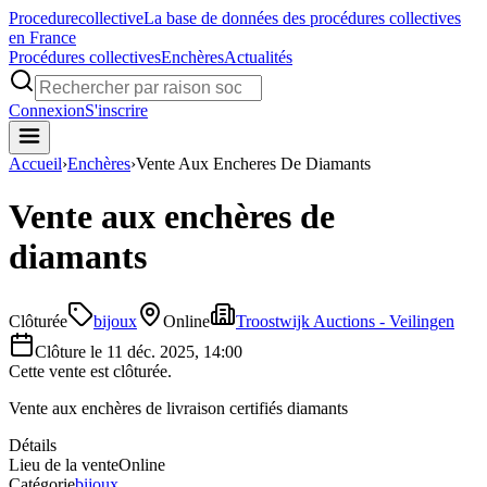
Procedure
collective
La base de données des procédures collectives
en France
Procédures collectives
Enchères
Actualités
Connexion
S'inscrire
Accueil
›
Enchères
›
Vente Aux Encheres De Diamants
Vente aux enchères de
diamants
Clôturée
bijoux
Online
Troostwijk Auctions - Veilingen
Clôture le
11 déc. 2025, 14:00
Cette vente est clôturée.
Vente aux enchères de livraison certifiés diamants
Détails
Lieu de la vente
Online
Catégorie
bijoux