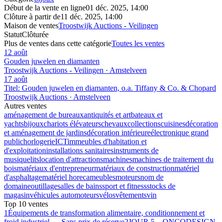
Début de la vente en ligne
01 déc. 2025, 14:00
Clôture à partir de
11 déc. 2025, 14:00
Maison de ventes
Troostwijk Auctions - Veilingen
Statut
Clôturée
Plus de ventes dans cette catégorie
Toutes les ventes
12 août
Gouden juwelen en diamanten
Troostwijk Auctions - Veilingen · Amstelveen
17 août
Titel: Gouden juwelen en diamanten, o.a. Tiffany & Co. & Chopard
Troostwijk Auctions · Amstelveen
Autres ventes
aménagement de bureaux
antiquités et art
bateaux et
yachts
bijoux
chariots élévateurs
chevaux
collections
cuisines
décoration
et aménagement de jardins
décoration intérieure
électronique grand
public
horlogerie
ICT
immeubles d'habitation et
d'exploitation
installations sanitaires
instruments de
musique
lits
location d'attractions
machines
machines de traitement du
bois
matériaux d'entrepreneur
matériaux de construction
matériel
d'asphaltage
matériel horeca
meubles
moteurs
nom de
domaine
outillage
salles de bains
sport et fitness
stocks de
magasin
véhicules automoteurs
vélos
vêtements
vin
Top 10 ventes
1
Équipements de transformation alimentaire, conditionnement et
froid industriel — Sans prix de réserve
2
JOUR 5 – ONCODESIGN