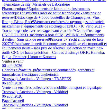
- Fermeture de site: Matériels de Laboratoire
Pharmaceutique
3
Équipements de laboratoire, instruments
scientifiques et systèmes laser de haute technologie - sans prix de
réserve
4
Déstockage de + 5000 bouteilles de Champagnes, Vins
Rouge, Blanc, Rosé
5
Vente aux enchères de rayonnages industriels,
mezzanines et équipements de stockage
6
FENDT 716 Vario 2021 –
Tracteur agricole avec relevage avant et arrière
7
Centre d'usinage
CNC EGURKO, machines à bois SCM, WEINIG et équipements
d'atelier - Sans prix de réserve
8
Princess 57 Yacht à moteur de luxe
2027
9
Déstockage de petit électroménager, outillage électroportatif et
équipements neufs - sans prix de réserve
10
Sélection de machines-
outils CNC de haute précision – Centres d'usinage OKK, Hanwha,
Biglia, Priminer, Huron et Karstens
Ventes à venir
06 août 2026
Chariots élévateurs, préparateurs de commandes, gerbeurs et
transpalettes électriques Jungheinrich
Troostwijk Auctions - Veilingen · TRAPPES
06 août 2026
Vente aux enchères collectives de mobilité, transport et logistique
Troostwijk Auctions - Veilingen · Velddriel
06 août 2026
Page d'accueil
Troostwijk Auctions - Veilingen · Velddriel