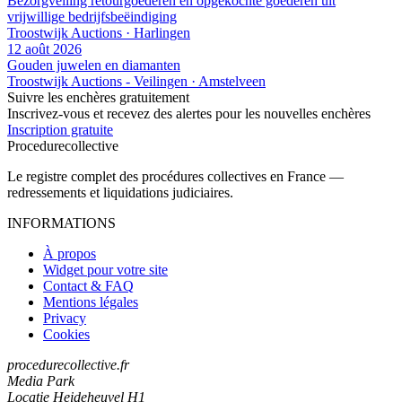
Bezorgveiling retourgoederen en opgekochte goederen uit
vrijwillige bedrijfsbeëindiging
Troostwijk Auctions · Harlingen
12 août 2026
Gouden juwelen en diamanten
Troostwijk Auctions - Veilingen · Amstelveen
Suivre les enchères gratuitement
Inscrivez-vous et recevez des alertes pour les nouvelles enchères
Inscription gratuite
Procedure
collective
Le registre complet des procédures collectives en France —
redressements et liquidations judiciaires.
INFORMATIONS
À propos
Widget pour votre site
Contact & FAQ
Mentions légales
Privacy
Cookies
procedurecollective.fr
Media Park
Locatie Heideheuvel H1