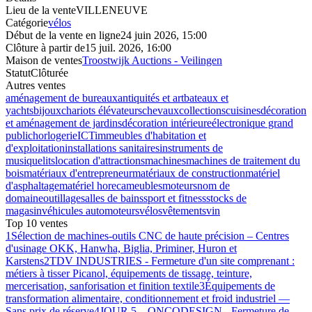
Lieu de la vente
VILLENEUVE
Catégorie
vélos
Début de la vente en ligne
24 juin 2026, 15:00
Clôture à partir de
15 juil. 2026, 16:00
Maison de ventes
Troostwijk Auctions - Veilingen
Statut
Clôturée
Autres ventes
aménagement de bureaux
antiquités et art
bateaux et
yachts
bijoux
chariots élévateurs
chevaux
collections
cuisines
décoration
et aménagement de jardins
décoration intérieure
électronique grand
public
horlogerie
ICT
immeubles d'habitation et
d'exploitation
installations sanitaires
instruments de
musique
lits
location d'attractions
machines
machines de traitement du
bois
matériaux d'entrepreneur
matériaux de construction
matériel
d'asphaltage
matériel horeca
meubles
moteurs
nom de
domaine
outillage
salles de bains
sport et fitness
stocks de
magasin
véhicules automoteurs
vélos
vêtements
vin
Top 10 ventes
1
Sélection de machines-outils CNC de haute précision – Centres
d'usinage OKK, Hanwha, Biglia, Priminer, Huron et
Karstens
2
TDV INDUSTRIES - Fermeture d'un site comprenant :
métiers à tisser Picanol, équipements de tissage, teinture,
mercerisation, sanforisation et finition textile
3
Équipements de
transformation alimentaire, conditionnement et froid industriel —
Sans prix de réserve
4
JOUR 5 – ONCODESIGN - Fermeture de