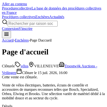
Aller au contenu
Procedure
collective
La base de données des procédures collectives
en France
Procédures collectives
Enchères
Actualités
Connexion
S'inscrire
Accueil
›
Enchères
›
Page Daccueil
Page d'accueil
Clôturée
vélos
VILLENEUVE
Troostwijk Auctions -
Veilingen
Clôture le
15 juil. 2026, 16:00
Cette vente est clôturée.
Vente de vélos électriques, batteries, écrans de contrôle et
accessoires de marques reconnues telles que Bosch, Specialized,
Orbea, Elwing et Brooks. Une sélection variée de matériel dédié à la
mobilité douce et au secteur du cycle.
Détails