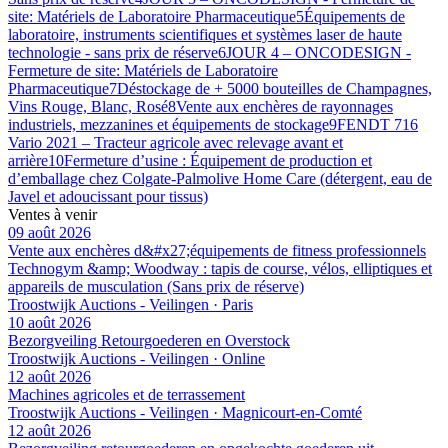
site: Matériels de Laboratoire Pharmaceutique
5
Équipements de
laboratoire, instruments scientifiques et systèmes laser de haute
technologie - sans prix de réserve
6
JOUR 4 – ONCODESIGN -
Fermeture de site: Matériels de Laboratoire
Pharmaceutique
7
Déstockage de + 5000 bouteilles de Champagnes,
Vins Rouge, Blanc, Rosé
8
Vente aux enchères de rayonnages
industriels, mezzanines et équipements de stockage
9
FENDT 716
Vario 2021 – Tracteur agricole avec relevage avant et
arrière
10
Fermeture d’usine : Équipement de production et
d’emballage chez Colgate-Palmolive Home Care (détergent, eau de
Javel et adoucissant pour tissus)
Ventes à venir
09 août 2026
Vente aux enchères d&#x27;équipements de fitness professionnels
Technogym &amp; Woodway : tapis de course, vélos, elliptiques et
appareils de musculation (Sans prix de réserve)
Troostwijk Auctions - Veilingen · Paris
10 août 2026
Bezorgveiling Retourgoederen en Overstock
Troostwijk Auctions - Veilingen · Online
12 août 2026
Machines agricoles et de terrassement
Troostwijk Auctions - Veilingen · Magnicourt-en-Comté
12 août 2026