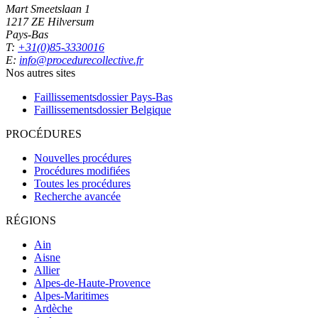
Mart Smeetslaan 1
1217 ZE Hilversum
Pays-Bas
T:
+31(0)85-3330016
E:
info@procedurecollective.fr
Nos autres sites
Faillissementsdossier
Pays-Bas
Faillissementsdossier
Belgique
PROCÉDURES
Nouvelles procédures
Procédures modifiées
Toutes les procédures
Recherche avancée
RÉGIONS
Ain
Aisne
Allier
Alpes-de-Haute-Provence
Alpes-Maritimes
Ardèche