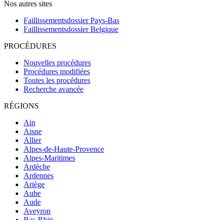
Nos autres sites
Faillissementsdossier
Pays-Bas
Faillissementsdossier
Belgique
PROCÉDURES
Nouvelles procédures
Procédures modifiées
Toutes les procédures
Recherche avancée
RÉGIONS
Ain
Aisne
Allier
Alpes-de-Haute-Provence
Alpes-Maritimes
Ardèche
Ardennes
Ariège
Aube
Aude
Aveyron
Bas-Rhin