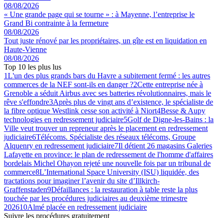
08/08/2026
« Une grande page qui se tourne » : à Mayenne, l’entreprise le
Grand Bi contrainte à la fermeture
08/08/2026
Tout juste rénové par les propriétaires, un gîte est en liquidation en
Haute-Vienne
08/08/2026
Top 10 les plus lus
1
L'un des plus grands bars du Havre a subitement fermé : les autres
commerces de la NEF sont-ils en danger ?
2
Cette entreprise née à
Grenoble a séduit Airbus avec ses batteries révolutionnaires, mais le
rêve s'effondre
3
Après plus de vingt ans d’existence, le spécialiste de
la fibre optique Westlink cesse son activité à Niort
4
Besse & Aupy
technologies en redressement judiciaire
5
Golf de Digne-les-Bains : la
Ville veut trouver un repreneur après le placement en redressement
judiciaire
6
Télécoms. Spécialiste des réseaux télécoms, Groupe
Alquenry en redressement judiciaire
7
Il détient 26 magasins Galeries
Lafayette en province: le plan de redressement de l'homme d'affaires
bordelais Michel Ohayon rejeté une nouvelle fois par un tribunal de
commerce
8
L’International Space University (ISU) liquidée, des
tractations pour imaginer l’avenir du site d’Illkirch-
Graffenstaden
9
Défaillances : la restauration à table reste la plus
touchée par les procédures judiciaires au deuxième trimestre
2026
10
Almé placée en redressement judiciaire
Suivre les procédures gratuitement