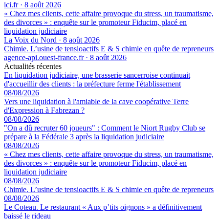
ici.fr
·
8 août 2026
« Chez mes clients, cette affaire provoque du stress, un traumatisme,
des divorces » : enquête sur le promoteur Fiducim, placé en
liquidation judiciaire
La Voix du Nord
·
8 août 2026
Chimie. L’usine de tensioactifs E & S chimie en quête de repreneurs
agence-api.ouest-france.fr
·
8 août 2026
Actualités récentes
En liquidation judiciaire, une brasserie sancerroise continuait
d'accueillir des clients : la préfecture ferme l'établissement
08/08/2026
Vers une liquidation à l'amiable de la cave coopérative Terre
d'Expression à Fabrezan ?
08/08/2026
"On a dû recruter 60 joueurs" : Comment le Niort Rugby Club se
prépare à la Fédérale 3 après la liquidation judiciaire
08/08/2026
« Chez mes clients, cette affaire provoque du stress, un traumatisme,
des divorces » : enquête sur le promoteur Fiducim, placé en
liquidation judiciaire
08/08/2026
Chimie. L’usine de tensioactifs E & S chimie en quête de repreneurs
08/08/2026
Le Coteau. Le restaurant « Aux p’tits oignons » a définitivement
baissé le rideau