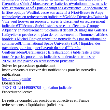
Grenoble a séduit Airbus avec ses batteries révolutionnaires, mais le
rêve s'effondre
3
Après plus de vingt ans d’existence, le spécialiste de
la fibre optique Westlink cesse son activité à Niort
4
Besse & Aupy
technologies en redressement judiciaire
5
Golf de Digne-les-Bains : la
Ville veut trouver un repreneur après le placement en redressement
judiciaire
6
Télécoms. Spécialiste des réseaux télécoms, Groupe
Alquenry en redressement judiciaire
7
Il détient 26 magasins Galeries
Lafayette en province: le plan de redressement de l'homme d'affaires
bordelais Michel Ohayon rejeté une nouvelle fois par un tribunal de
commerce
8
L’International Space University (ISU) liquidée, des
tractations pour imaginer l’avenir du site d’Illkirch-
Graffenstaden
9
Défaillances : la restauration à table reste la plus
touchée par les procédures judiciaires au deuxième trimestre
2026
10
Almé placée en redressement judiciaire
Suivre les procédures gratuitement
Inscrivez-vous et recevez des notifications pour les nouvelles
publications
Inscription gratuite
Dossiers liés
TEXCELL
(
444906978
)
Liquidation judiciaire
Procedure
collective
Le registre complet des procédures collectives en France —
redressements et liquidations judiciaires.