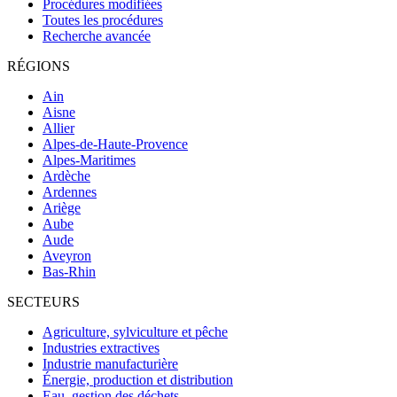
Procédures modifiées
Toutes les procédures
Recherche avancée
RÉGIONS
Ain
Aisne
Allier
Alpes-de-Haute-Provence
Alpes-Maritimes
Ardèche
Ardennes
Ariège
Aube
Aude
Aveyron
Bas-Rhin
SECTEURS
Agriculture, sylviculture et pêche
Industries extractives
Industrie manufacturière
Énergie, production et distribution
Eau, gestion des déchets