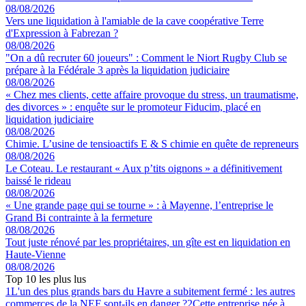
08/08/2026
Vers une liquidation à l'amiable de la cave coopérative Terre
d'Expression à Fabrezan ?
08/08/2026
"On a dû recruter 60 joueurs" : Comment le Niort Rugby Club se
prépare à la Fédérale 3 après la liquidation judiciaire
08/08/2026
« Chez mes clients, cette affaire provoque du stress, un traumatisme,
des divorces » : enquête sur le promoteur Fiducim, placé en
liquidation judiciaire
08/08/2026
Chimie. L’usine de tensioactifs E & S chimie en quête de repreneurs
08/08/2026
Le Coteau. Le restaurant « Aux p’tits oignons » a définitivement
baissé le rideau
08/08/2026
« Une grande page qui se tourne » : à Mayenne, l’entreprise le
Grand Bi contrainte à la fermeture
08/08/2026
Tout juste rénové par les propriétaires, un gîte est en liquidation en
Haute-Vienne
08/08/2026
Top 10 les plus lus
1
L'un des plus grands bars du Havre a subitement fermé : les autres
commerces de la NEF sont-ils en danger ?
2
Cette entreprise née à