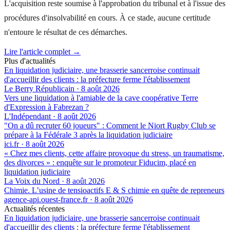
L'acquisition reste soumise à l'approbation du tribunal et à l'issue des
procédures d'insolvabilité en cours. À ce stade, aucune certitude
n'entoure le résultat de ces démarches.
Lire l'article complet →
Plus d'actualités
En liquidation judiciaire, une brasserie sancerroise continuait
d'accueillir des clients : la préfecture ferme l'établissement
Le Berry Républicain
·
8 août 2026
Vers une liquidation à l'amiable de la cave coopérative Terre
d'Expression à Fabrezan ?
L'Indépendant
·
8 août 2026
"On a dû recruter 60 joueurs" : Comment le Niort Rugby Club se
prépare à la Fédérale 3 après la liquidation judiciaire
ici.fr
·
8 août 2026
« Chez mes clients, cette affaire provoque du stress, un traumatisme,
des divorces » : enquête sur le promoteur Fiducim, placé en
liquidation judiciaire
La Voix du Nord
·
8 août 2026
Chimie. L’usine de tensioactifs E & S chimie en quête de repreneurs
agence-api.ouest-france.fr
·
8 août 2026
Actualités récentes
En liquidation judiciaire, une brasserie sancerroise continuait
d'accueillir des clients : la préfecture ferme l'établissement