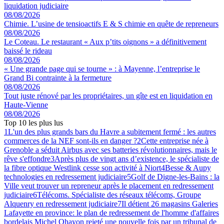
liquidation judiciaire
08/08/2026
Chimie. L’usine de tensioactifs E & S chimie en quête de repreneurs
08/08/2026
Le Coteau. Le restaurant « Aux p’tits oignons » a définitivement
baissé le rideau
08/08/2026
« Une grande page qui se tourne » : à Mayenne, l’entreprise le
Grand Bi contrainte à la fermeture
08/08/2026
Tout juste rénové par les propriétaires, un gîte est en liquidation en
Haute-Vienne
08/08/2026
Top 10 les plus lus
1
L'un des plus grands bars du Havre a subitement fermé : les autres
commerces de la NEF sont-ils en danger ?
2
Cette entreprise née à
Grenoble a séduit Airbus avec ses batteries révolutionnaires, mais le
rêve s'effondre
3
Après plus de vingt ans d’existence, le spécialiste de
la fibre optique Westlink cesse son activité à Niort
4
Besse & Aupy
technologies en redressement judiciaire
5
Golf de Digne-les-Bains : la
Ville veut trouver un repreneur après le placement en redressement
judiciaire
6
Télécoms. Spécialiste des réseaux télécoms, Groupe
Alquenry en redressement judiciaire
7
Il détient 26 magasins Galeries
Lafayette en province: le plan de redressement de l'homme d'affaires
bordelais Michel Ohayon rejeté une nouvelle fois par un tribunal de