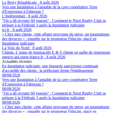
Le Berry Républicain
·
8 août 2026
Vers une liquidation à l'amiable de la cave coopérative Terre
d'Expression à Fabrezan ?
L'Indépendant
·
8 août 2026
"On a dû recruter 60 joueurs" : Comment le Niort Rugby Club se
prépare à la Fédérale 3 après la liquidation judiciaire
ici.fr
·
8 août 2026
« Chez mes clients, cette affaire provoque du stress, un traumatisme,
des divorces » : enquête sur le promoteur Fiducim, placé en
liquidation judiciaire
La Voix du Nord
·
8 août 2026
Chimie. L’usine de tensioactifs E & S chimie en quête de repreneurs
agence-api.ouest-france.fr
·
8 août 2026
Actualités récentes
En liquidation judiciaire, une brasserie sancerroise continuait
d'accueillir des clients : la préfecture ferme l'établissement
08/08/2026
Vers une liquidation à l'amiable de la cave coopérative Terre
d'Expression à Fabrezan ?
08/08/2026
"On a dû recruter 60 joueurs" : Comment le Niort Rugby Club se
prépare à la Fédérale 3 après la liquidation judiciaire
08/08/2026
« Chez mes clients, cette affaire provoque du stress, un traumatisme,
des divorces » : enquête sur le promoteur Fiducim, placé en