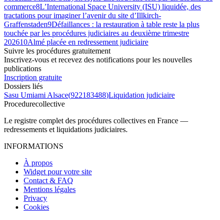
commerce
8
L’International Space University (ISU) liquidée, des
tractations pour imaginer l’avenir du site d’Illkirch-
Graffenstaden
9
Défaillances : la restauration à table reste la plus
touchée par les procédures judiciaires au deuxième trimestre
2026
10
Almé placée en redressement judiciaire
Suivre les procédures gratuitement
Inscrivez-vous et recevez des notifications pour les nouvelles
publications
Inscription gratuite
Dossiers liés
Sasu Umiami Alsace
(
922183488
)
Liquidation judiciaire
Procedure
collective
Le registre complet des procédures collectives en France —
redressements et liquidations judiciaires.
INFORMATIONS
À propos
Widget pour votre site
Contact & FAQ
Mentions légales
Privacy
Cookies