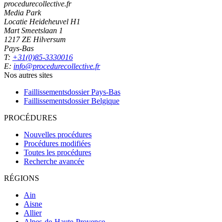
procedurecollective.fr
Media Park
Locatie Heideheuvel H1
Mart Smeetslaan 1
1217 ZE Hilversum
Pays-Bas
T:
+31(0)85-3330016
E:
info@procedurecollective.fr
Nos autres sites
Faillissementsdossier
Pays-Bas
Faillissementsdossier
Belgique
PROCÉDURES
Nouvelles procédures
Procédures modifiées
Toutes les procédures
Recherche avancée
RÉGIONS
Ain
Aisne
Allier
Alpes-de-Haute-Provence