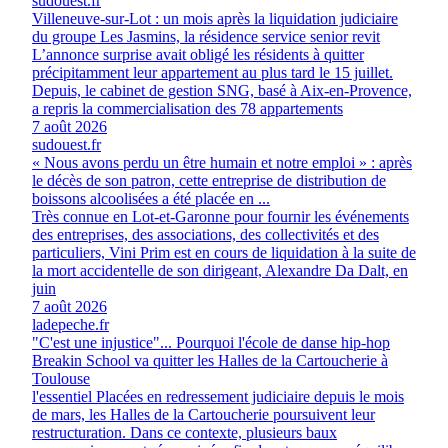
sudouest.fr
Villeneuve-sur-Lot : un mois après la liquidation judiciaire
du groupe Les Jasmins, la résidence service senior revit
L’annonce surprise avait obligé les résidents à quitter
précipitamment leur appartement au plus tard le 15 juillet.
Depuis, le cabinet de gestion SNG, basé à Aix-en-Provence,
a repris la commercialisation des 78 appartements
7 août 2026
sudouest.fr
« Nous avons perdu un être humain et notre emploi » : après
le décès de son patron, cette entreprise de distribution de
boissons alcoolisées a été placée en ...
Très connue en Lot-et-Garonne pour fournir les événements
des entreprises, des associations, des collectivités et des
particuliers, Vini Prim est en cours de liquidation à la suite de
la mort accidentelle de son dirigeant, Alexandre Da Dalt, en
juin
7 août 2026
ladepeche.fr
"C'est une injustice"... Pourquoi l'école de danse hip-hop
Breakin School va quitter les Halles de la Cartoucherie à
Toulouse
l'essentiel Placées en redressement judiciaire depuis le mois
de mars, les Halles de la Cartoucherie poursuivent leur
restructuration. Dans ce contexte, plusieurs baux