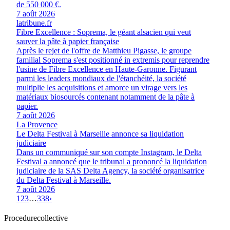
de 550 000 €.
7 août 2026
latribune.fr
Fibre Excellence : Soprema, le géant alsacien qui veut
sauver la pâte à papier française
Après le rejet de l'offre de Matthieu Pigasse, le groupe
familial Soprema s'est positionné in extremis pour reprendre
l'usine de Fibre Excellence en Haute-Garonne. Figurant
parmi les leaders mondiaux de l'étanchéité, la société
multiplie les acquisitions et amorce un virage vers les
matériaux biosourcés contenant notamment de la pâte à
papier.
7 août 2026
La Provence
Le Delta Festival à Marseille annonce sa liquidation
judiciaire
Dans un communiqué sur son compte Instagram, le Delta
Festival a annoncé que le tribunal a prononcé la liquidation
judiciaire de la SAS Delta Agency, la société organisatrice
du Delta Festival à Marseille.
7 août 2026
1
2
3
…
338
›
Procedure
collective