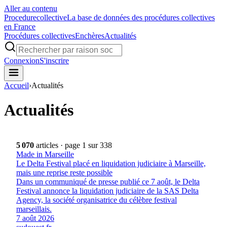
Aller au contenu
Procedure
collective
La base de données des procédures collectives
en France
Procédures collectives
Enchères
Actualités
Connexion
S'inscrire
Accueil
›
Actualités
Actualités
5 070
articles
· page 1 sur 338
Made in Marseille
Le Delta Festival placé en liquidation judiciaire à Marseille,
mais une reprise reste possible
Dans un communiqué de presse publié ce 7 août, le Delta
Festival annonce la liquidation judiciaire de la SAS Delta
Agency, la société organisatrice du célèbre festival
marseillais.
7 août 2026