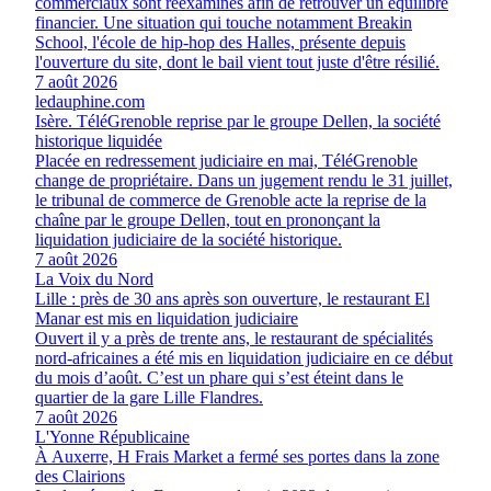
commerciaux sont réexaminés afin de retrouver un équilibre
financier. Une situation qui touche notamment Breakin
School, l'école de hip-hop des Halles, présente depuis
l'ouverture du site, dont le bail vient tout juste d'être résilié.
7 août 2026
ledauphine.com
Isère. TéléGrenoble reprise par le groupe Dellen, la société
historique liquidée
Placée en redressement judiciaire en mai, TéléGrenoble
change de propriétaire. Dans un jugement rendu le 31 juillet,
le tribunal de commerce de Grenoble acte la reprise de la
chaîne par le groupe Dellen, tout en prononçant la
liquidation judiciaire de la société historique.
7 août 2026
La Voix du Nord
Lille : près de 30 ans après son ouverture, le restaurant El
Manar est mis en liquidation judiciaire
Ouvert il y a près de trente ans, le restaurant de spécialités
nord-africaines a été mis en liquidation judiciaire en ce début
du mois d’août. C’est un phare qui s’est éteint dans le
quartier de la gare Lille Flandres.
7 août 2026
L'Yonne Républicaine
À Auxerre, H Frais Market a fermé ses portes dans la zone
des Clairions