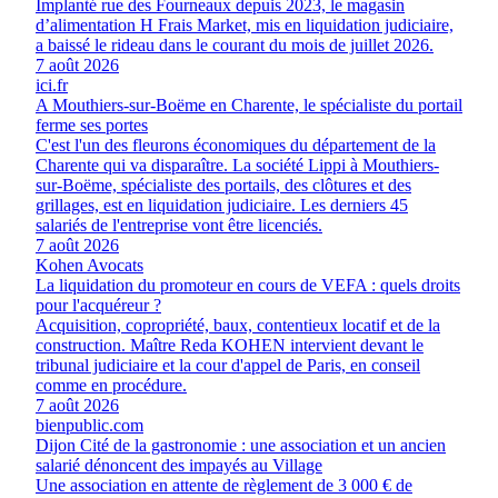
Implanté rue des Fourneaux depuis 2023, le magasin
d’alimentation H Frais Market, mis en liquidation judiciaire,
a baissé le rideau dans le courant du mois de juillet 2026.
7 août 2026
ici.fr
A Mouthiers-sur-Boëme en Charente, le spécialiste du portail
ferme ses portes
C'est l'un des fleurons économiques du département de la
Charente qui va disparaître. La société Lippi à Mouthiers-
sur-Boëme, spécialiste des portails, des clôtures et des
grillages, est en liquidation judiciaire. Les derniers 45
salariés de l'entreprise vont être licenciés.
7 août 2026
Kohen Avocats
La liquidation du promoteur en cours de VEFA : quels droits
pour l'acquéreur ?
Acquisition, copropriété, baux, contentieux locatif et de la
construction. Maître Reda KOHEN intervient devant le
tribunal judiciaire et la cour d'appel de Paris, en conseil
comme en procédure.
7 août 2026
bienpublic.com
Dijon Cité de la gastronomie : une association et un ancien
salarié dénoncent des impayés au Village
Une association en attente de règlement de 3 000 € de