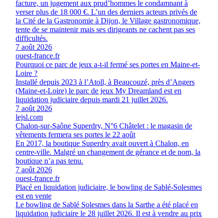
facture, un jugement aux prud’hommes le condamnant à
verser plus de 18 000 €. L’un des derniers acteurs privés de
la Cité de la Gastronomie à Dijon, le Village gastronomique,
tente de se maintenir mais ses dirigeants ne cachent pas ses
difficultés.
7 août 2026
ouest-france.fr
Pourquoi ce parc de jeux a-t-il fermé ses portes en Maine-et-
Loire ?
Installé depuis 2023 à l’Atoll, à Beaucouzé, près d’Angers
(Maine-et-Loire) le parc de jeux My Dreamland est en
liquidation judiciaire depuis mardi 21 juillet 2026.
7 août 2026
lejsl.com
Chalon-sur-Saône Superdry, N°6 Châtelet : le magasin de
vêtements fermera ses portes le 22 août
En 2017, la boutique Superdry avait ouvert à Chalon, en
centre-ville. Malgré un changement de gérance et de nom, la
boutique n’a pas tenu.
7 août 2026
ouest-france.fr
Placé en liquidation judiciaire, le bowling de Sablé-Solesmes
est en vente
Le bowling de Sablé Solesmes dans la Sarthe a été placé en
liquidation judiciaire le 28 juillet 2026. Il est à vendre au prix