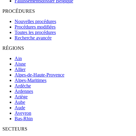
Faillissementsdossier
Belgique
PROCÉDURES
Nouvelles procédures
Procédures modifiées
Toutes les procédures
Recherche avancée
RÉGIONS
Ain
Aisne
Allier
Alpes-de-Haute-Provence
Alpes-Maritimes
Ardèche
Ardennes
Ariège
Aube
Aude
Aveyron
Bas-Rhin
SECTEURS