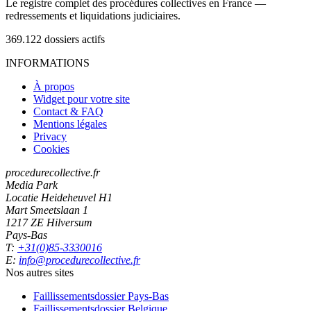
Le registre complet des procédures collectives en France —
redressements et liquidations judiciaires.
369.122
dossiers actifs
INFORMATIONS
À propos
Widget pour votre site
Contact & FAQ
Mentions légales
Privacy
Cookies
procedurecollective.fr
Media Park
Locatie Heideheuvel H1
Mart Smeetslaan 1
1217 ZE Hilversum
Pays-Bas
T:
+31(0)85-3330016
E:
info@procedurecollective.fr
Nos autres sites
Faillissementsdossier
Pays-Bas
Faillissementsdossier
Belgique