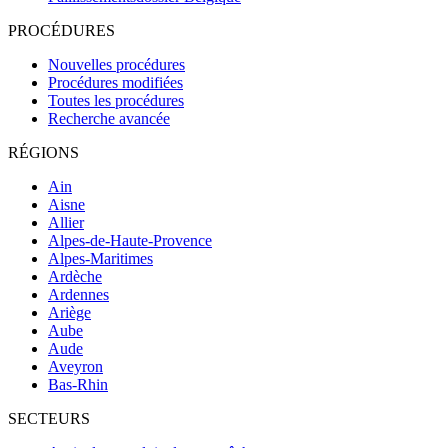
PROCÉDURES
Nouvelles procédures
Procédures modifiées
Toutes les procédures
Recherche avancée
RÉGIONS
Ain
Aisne
Allier
Alpes-de-Haute-Provence
Alpes-Maritimes
Ardèche
Ardennes
Ariège
Aube
Aude
Aveyron
Bas-Rhin
SECTEURS