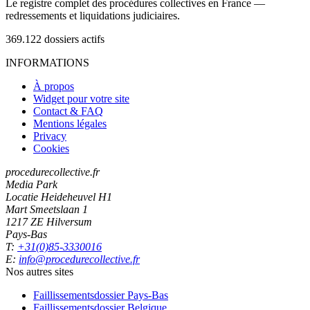
Le registre complet des procédures collectives en France —
redressements et liquidations judiciaires.
369.122
dossiers actifs
INFORMATIONS
À propos
Widget pour votre site
Contact & FAQ
Mentions légales
Privacy
Cookies
procedurecollective.fr
Media Park
Locatie Heideheuvel H1
Mart Smeetslaan 1
1217 ZE Hilversum
Pays-Bas
T:
+31(0)85-3330016
E:
info@procedurecollective.fr
Nos autres sites
Faillissementsdossier
Pays-Bas
Faillissementsdossier
Belgique