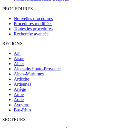
PROCÉDURES
Nouvelles procédures
Procédures modifiées
Toutes les procédures
Recherche avancée
RÉGIONS
Ain
Aisne
Allier
Alpes-de-Haute-Provence
Alpes-Maritimes
Ardèche
Ardennes
Ariège
Aube
Aude
Aveyron
Bas-Rhin
SECTEURS