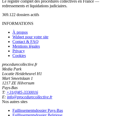
Le registre complet des procédures collectives en France —
redressements et liquidations judiciaires.
369.122
dossiers actifs
INFORMATIONS
À propos
Widget pour votre site
Contact & FAQ
Mentions légales
Privacy
Cookies
procedurecollective.fr
Media Park
Locatie Heideheuvel H1
Mart Smeetslaan 1
1217 ZE Hilversum
Pays-Bas
T:
+31(0)85-3330016
E:
info@procedurecollective.fr
Nos autres sites
Faillissementsdossier
Pays-Bas
Faillissementsdossier
Belgique