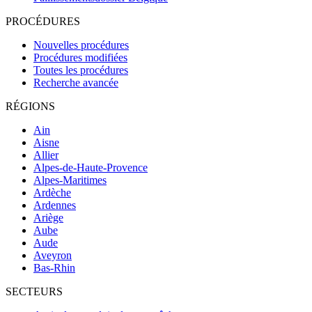
PROCÉDURES
Nouvelles procédures
Procédures modifiées
Toutes les procédures
Recherche avancée
RÉGIONS
Ain
Aisne
Allier
Alpes-de-Haute-Provence
Alpes-Maritimes
Ardèche
Ardennes
Ariège
Aube
Aude
Aveyron
Bas-Rhin
SECTEURS