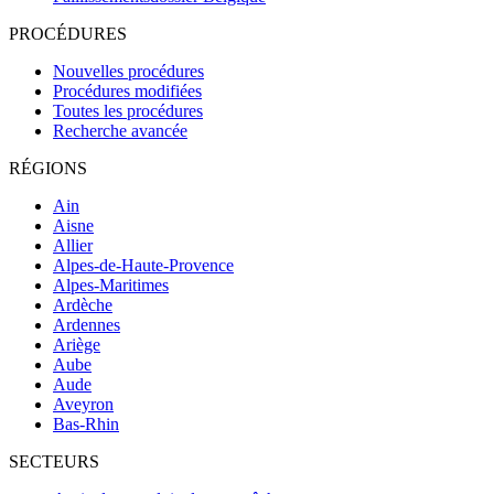
PROCÉDURES
Nouvelles procédures
Procédures modifiées
Toutes les procédures
Recherche avancée
RÉGIONS
Ain
Aisne
Allier
Alpes-de-Haute-Provence
Alpes-Maritimes
Ardèche
Ardennes
Ariège
Aube
Aude
Aveyron
Bas-Rhin
SECTEURS