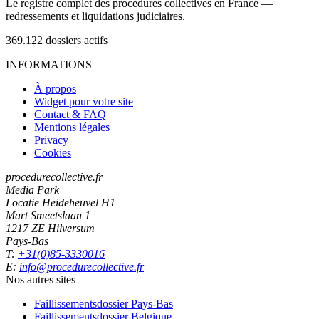
Le registre complet des procédures collectives en France —
redressements et liquidations judiciaires.
369.122
dossiers actifs
INFORMATIONS
À propos
Widget pour votre site
Contact & FAQ
Mentions légales
Privacy
Cookies
procedurecollective.fr
Media Park
Locatie Heideheuvel H1
Mart Smeetslaan 1
1217 ZE Hilversum
Pays-Bas
T:
+31(0)85-3330016
E:
info@procedurecollective.fr
Nos autres sites
Faillissementsdossier
Pays-Bas
Faillissementsdossier
Belgique