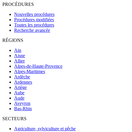
PROCÉDURES
Nouvelles procédures
Procédures modifiées
Toutes les procédures
Recherche avancée
RÉGIONS
Ain
Aisne
Allier
Alpes-de-Haute-Provence
Alpes-Maritimes
Ardèche
Ardennes
Ariège
Aube
Aude
Aveyron
Bas-Rhin
SECTEURS
Agriculture, sylviculture et pêche