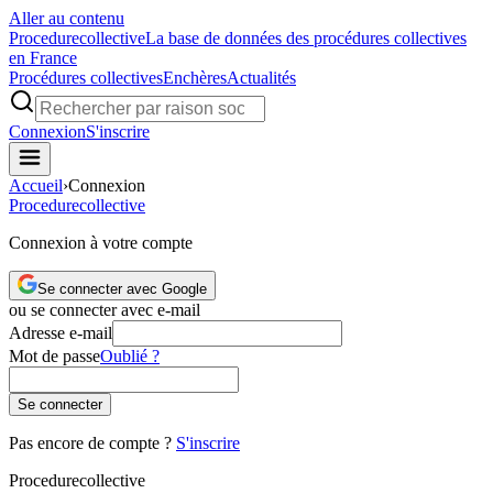
Aller au contenu
Procedure
collective
La base de données des procédures collectives
en France
Procédures collectives
Enchères
Actualités
Connexion
S'inscrire
Accueil
›
Connexion
Procedure
collective
Connexion à votre compte
Se connecter avec Google
ou se connecter avec e-mail
Adresse e-mail
Mot de passe
Oublié ?
Se connecter
Pas encore de compte ?
S'inscrire
Procedure
collective