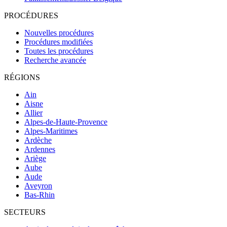
PROCÉDURES
Nouvelles procédures
Procédures modifiées
Toutes les procédures
Recherche avancée
RÉGIONS
Ain
Aisne
Allier
Alpes-de-Haute-Provence
Alpes-Maritimes
Ardèche
Ardennes
Ariège
Aube
Aude
Aveyron
Bas-Rhin
SECTEURS