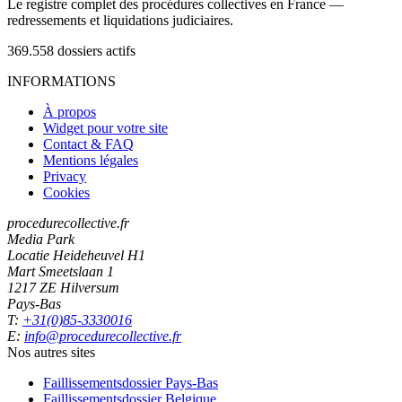
Le registre complet des procédures collectives en France —
redressements et liquidations judiciaires.
369.558
dossiers actifs
INFORMATIONS
À propos
Widget pour votre site
Contact & FAQ
Mentions légales
Privacy
Cookies
procedurecollective.fr
Media Park
Locatie Heideheuvel H1
Mart Smeetslaan 1
1217 ZE Hilversum
Pays-Bas
T:
+31(0)85-3330016
E:
info@procedurecollective.fr
Nos autres sites
Faillissementsdossier
Pays-Bas
Faillissementsdossier
Belgique