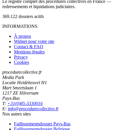
Le registre complet des procédures collectives en France —
redressements et liquidations judiciaires.
369.122
dossiers actifs
INFORMATIONS
À propos
Widget pour votre site
Contact & FAQ
Mentions légales
Privacy
Cookies
procedurecollective.fr
Media Park
Locatie Heideheuvel H1
Mart Smeetslaan 1
1217 ZE Hilversum
Pays-Bas
T:
+31(0)85-3330016
E:
info@procedurecollective.fr
Nos autres sites
Faillissementsdossier
Pays-Bas
Faillissementsdossier
Belgique