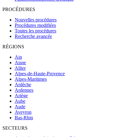
PROCÉDURES
Nouvelles procédures
Procédures modifiées
Toutes les procédures
Recherche avancée
RÉGIONS
Ain
Aisne
Allier
Alpes-de-Haute-Provence
Alpes-Maritimes
Ardèche
Ardennes
Ariège
Aube
Aude
Aveyron
Bas-Rhin
SECTEURS