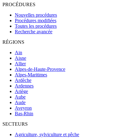
PROCÉDURES
Nouvelles procédures
Procédures modifiées
Toutes les procédures
Recherche avancée
RÉGIONS
Ain
Aisne
Allier
Alpes-de-Haute-Provence
Alpes-Maritimes
Ardèche
Ardennes
Ariège
Aube
Aude
Aveyron
Bas-Rhin
SECTEURS
Agriculture, sylviculture et pêche