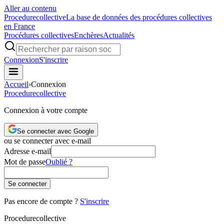
Aller au contenu
Procedure
collective
La base de données des procédures collectives
en France
Procédures collectives
Enchères
Actualités
Connexion
S'inscrire
Accueil
›
Connexion
Procedure
collective
Connexion à votre compte
Se connecter avec Google
ou se connecter avec e-mail
Adresse e-mail
Mot de passe
Oublié ?
Se connecter
Pas encore de compte ?
S'inscrire
Procedure
collective