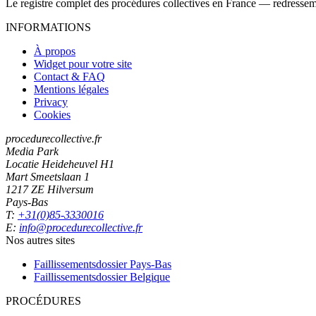
Le registre complet des procédures collectives en France — redressemen
INFORMATIONS
À propos
Widget pour votre site
Contact & FAQ
Mentions légales
Privacy
Cookies
procedurecollective.fr
Media Park
Locatie Heideheuvel H1
Mart Smeetslaan 1
1217 ZE Hilversum
Pays-Bas
T:
+31(0)85-3330016
E:
info@procedurecollective.fr
Nos autres sites
Faillissementsdossier
Pays-Bas
Faillissementsdossier
Belgique
PROCÉDURES