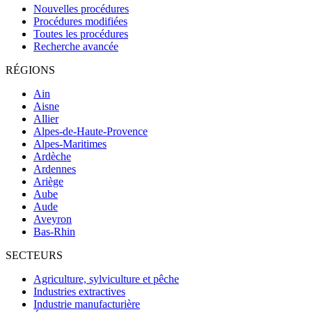
Nouvelles procédures
Procédures modifiées
Toutes les procédures
Recherche avancée
RÉGIONS
Ain
Aisne
Allier
Alpes-de-Haute-Provence
Alpes-Maritimes
Ardèche
Ardennes
Ariège
Aube
Aude
Aveyron
Bas-Rhin
SECTEURS
Agriculture, sylviculture et pêche
Industries extractives
Industrie manufacturière