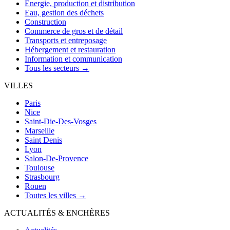
Énergie, production et distribution
Eau, gestion des déchets
Construction
Commerce de gros et de détail
Transports et entreposage
Hébergement et restauration
Information et communication
Tous les secteurs →
VILLES
Paris
Nice
Saint-Die-Des-Vosges
Marseille
Saint Denis
Lyon
Salon-De-Provence
Toulouse
Strasbourg
Rouen
Toutes les villes →
ACTUALITÉS & ENCHÈRES