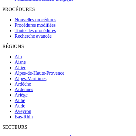
PROCÉDURES
Nouvelles procédures
Procédures modifiées
Toutes les procédures
Recherche avancée
RÉGIONS
Ain
Aisne
Allier
Alpes-de-Haute-Provence
Alpes-Maritimes
Ardèche
Ardennes
Ariège
Aube
Aude
Aveyron
Bas-Rhin
SECTEURS