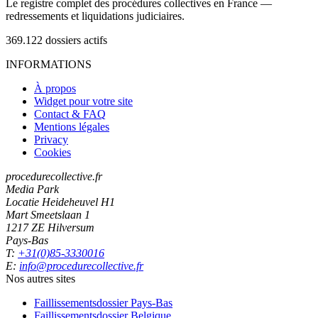
Le registre complet des procédures collectives en France —
redressements et liquidations judiciaires.
369.122
dossiers actifs
INFORMATIONS
À propos
Widget pour votre site
Contact & FAQ
Mentions légales
Privacy
Cookies
procedurecollective.fr
Media Park
Locatie Heideheuvel H1
Mart Smeetslaan 1
1217 ZE Hilversum
Pays-Bas
T:
+31(0)85-3330016
E:
info@procedurecollective.fr
Nos autres sites
Faillissementsdossier
Pays-Bas
Faillissementsdossier
Belgique