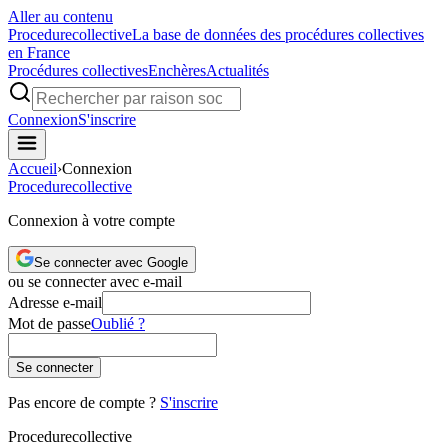
Aller au contenu
Procedure
collective
La base de données des procédures collectives
en France
Procédures collectives
Enchères
Actualités
Connexion
S'inscrire
Accueil
›
Connexion
Procedure
collective
Connexion à votre compte
Se connecter avec Google
ou se connecter avec e-mail
Adresse e-mail
Mot de passe
Oublié ?
Se connecter
Pas encore de compte ?
S'inscrire
Procedure
collective