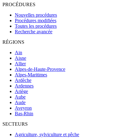
PROCÉDURES
Nouvelles procédures
Procédures modifiées
Toutes les procédures
Recherche avancée
RÉGIONS
Ain
Aisne
Allier
Alpes-de-Haute-Provence
Alpes-Maritimes
Ardèche
Ardennes
Ariège
Aube
Aude
Aveyron
Bas-Rhin
SECTEURS
Agriculture, sylviculture et pêche