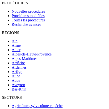
PROCÉDURES
Nouvelles procédures
Procédures modifiées
Toutes les procédures
Recherche avancée
RÉGIONS
Ain
Aisne
Allier
Alpes-de-Haute-Provence
Alpes-Maritimes
Ardèche
Ardennes
Ariège
Aube
Aude
Aveyron
Bas-Rhin
SECTEURS
Agriculture, sylviculture et pêche