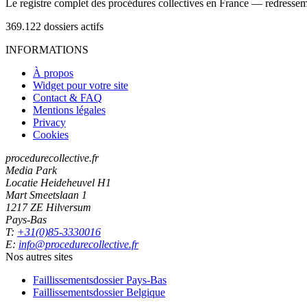
Le registre complet des procédures collectives en France — redressemen
369.122
dossiers actifs
INFORMATIONS
À propos
Widget pour votre site
Contact & FAQ
Mentions légales
Privacy
Cookies
procedurecollective.fr
Media Park
Locatie Heideheuvel H1
Mart Smeetslaan 1
1217 ZE Hilversum
Pays-Bas
T:
+31(0)85-3330016
E:
info@procedurecollective.fr
Nos autres sites
Faillissementsdossier
Pays-Bas
Faillissementsdossier
Belgique