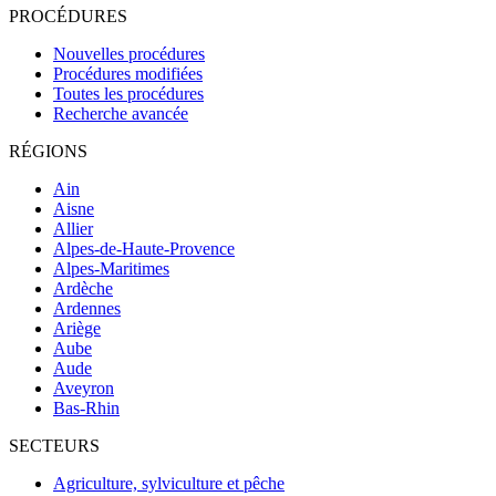
PROCÉDURES
Nouvelles procédures
Procédures modifiées
Toutes les procédures
Recherche avancée
RÉGIONS
Ain
Aisne
Allier
Alpes-de-Haute-Provence
Alpes-Maritimes
Ardèche
Ardennes
Ariège
Aube
Aude
Aveyron
Bas-Rhin
SECTEURS
Agriculture, sylviculture et pêche