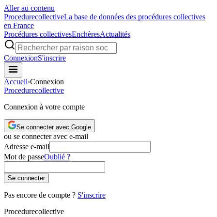
Aller au contenu
Procedure
collective
La base de données des procédures collectives
en France
Procédures collectives
Enchères
Actualités
Connexion
S'inscrire
Accueil
›
Connexion
Procedure
collective
Connexion à votre compte
Se connecter avec Google
ou se connecter avec e-mail
Adresse e-mail
Mot de passe
Oublié ?
Se connecter
Pas encore de compte ?
S'inscrire
Procedure
collective