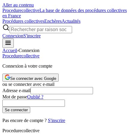
Aller au contenu
Procedure
collective
La base de données des procédures collectives
en France
Procédures collectives
Enchères
Actualités
Connexion
S'inscrire
Accueil
›
Connexion
Procedure
collective
Connexion à votre compte
Se connecter avec Google
ou se connecter avec e-mail
Adresse e-mail
Mot de passe
Oublié ?
Se connecter
Pas encore de compte ?
S'inscrire
Procedure
collective