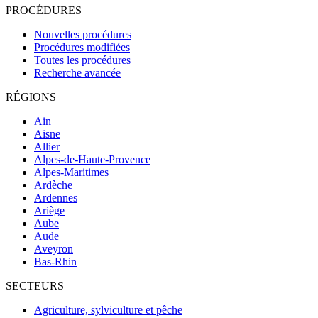
PROCÉDURES
Nouvelles procédures
Procédures modifiées
Toutes les procédures
Recherche avancée
RÉGIONS
Ain
Aisne
Allier
Alpes-de-Haute-Provence
Alpes-Maritimes
Ardèche
Ardennes
Ariège
Aube
Aude
Aveyron
Bas-Rhin
SECTEURS
Agriculture, sylviculture et pêche