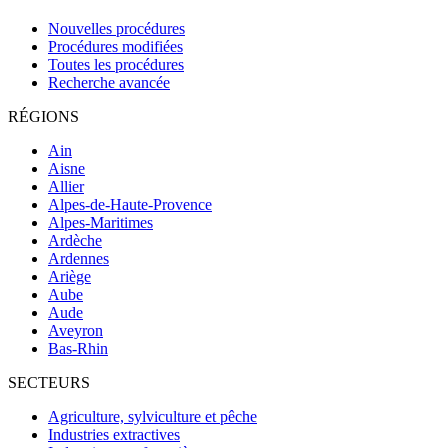
Nouvelles procédures
Procédures modifiées
Toutes les procédures
Recherche avancée
RÉGIONS
Ain
Aisne
Allier
Alpes-de-Haute-Provence
Alpes-Maritimes
Ardèche
Ardennes
Ariège
Aube
Aude
Aveyron
Bas-Rhin
SECTEURS
Agriculture, sylviculture et pêche
Industries extractives