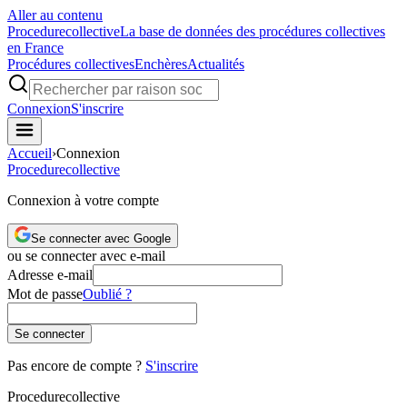
Aller au contenu
Procedure
collective
La base de données des procédures collectives
en France
Procédures collectives
Enchères
Actualités
Connexion
S'inscrire
Accueil
›
Connexion
Procedure
collective
Connexion à votre compte
Se connecter avec Google
ou se connecter avec e-mail
Adresse e-mail
Mot de passe
Oublié ?
Se connecter
Pas encore de compte ?
S'inscrire
Procedure
collective