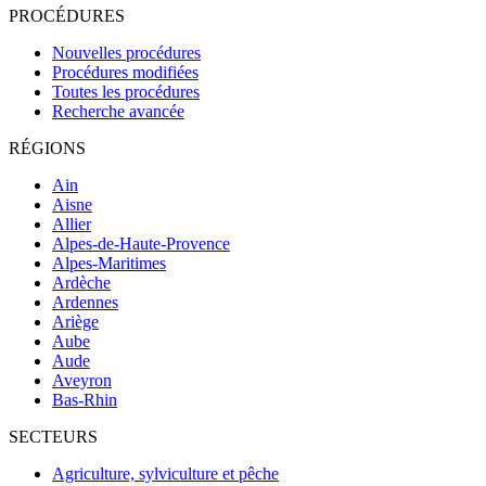
PROCÉDURES
Nouvelles procédures
Procédures modifiées
Toutes les procédures
Recherche avancée
RÉGIONS
Ain
Aisne
Allier
Alpes-de-Haute-Provence
Alpes-Maritimes
Ardèche
Ardennes
Ariège
Aube
Aude
Aveyron
Bas-Rhin
SECTEURS
Agriculture, sylviculture et pêche